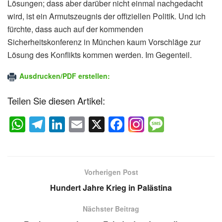
Lösungen; dass aber darüber nicht einmal nachgedacht
wird, ist ein Armutszeugnis der offiziellen Politik. Und ich
fürchte, dass auch auf der kommenden
Sicherheitskonferenz in München kaum Vorschläge zur
Lösung des Konflikts kommen werden. Im Gegenteil.
Ausdrucken/PDF erstellen:
Teilen Sie diesen Artikel:
W
T
Li
E
X
F
M
h
el
n
m
a
e
at
e
k
ail
c
ss
s
gr
e
e
a
Vorherigen Post
A
a
dI
b
g
Hundert Jahre Krieg in Palästina
p
m
n
o
e
Nächster Beitrag
p
o