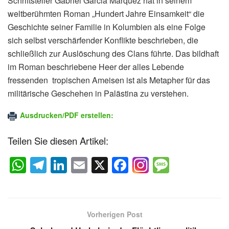
Schriftsteller Gabriel Garcia Marquez hat in seinem
weltberühmten Roman „Hundert Jahre Einsamkeit“ die
Geschichte seiner Familie in Kolumbien als eine Folge
sich selbst verschärfender Konflikte beschrieben, die
schließlich zur Auslöschung des Clans führte. Das bildhaft
im Roman beschriebene Heer der alles Lebende
fressenden tropischen Ameisen ist als Metapher für das
militärische Geschehen in Palästina zu verstehen.
Ausdrucken/PDF erstellen:
Teilen Sie diesen Artikel:
W
T
Li
E
X
F
M
h
el
n
m
a
e
at
e
k
ail
c
ss
s
gr
e
e
a
Vorherigen Post