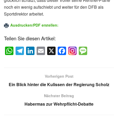
glücklich schätzt, dass dieser Völler seine Rentner-Pläne
noch ein wenig aufschiebt und weiter für den DFB als
Sportdirektor arbeitet.
Ausdrucken/PDF erstellen:
Teilen Sie diesen Artikel:
W
T
Li
E
X
F
M
h
el
n
m
a
e
at
e
k
ail
c
ss
s
gr
e
e
a
Vorherigen Post
A
a
dI
b
g
Ein Blick hinter die Kulissen der Regierung Scholz
p
m
n
o
e
Nächster Beitrag
p
o
Habermas zur Wehrpflicht-Debatte
k