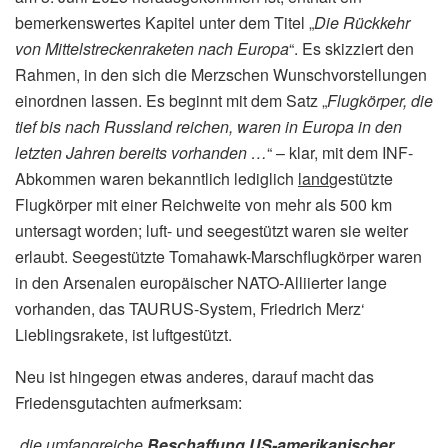
bemerkenswertes Kapitel unter dem Titel „
Die Rückkehr
von Mittelstreckenraketen nach Europa
“. Es skizziert den
Rahmen, in den sich die Merzschen Wunschvorstellungen
einordnen lassen. Es beginnt mit dem Satz „
Flugkörper, die
tief bis nach Russland reichen, waren in Europa in den
letzten Jahren bereits vorhanden …
“ – klar, mit dem INF-
Abkommen waren bekanntlich lediglich
land
gestützte
Flugkörper mit einer Reichweite von mehr als 500 km
untersagt worden; luft- und seegestützt waren sie weiter
erlaubt. Seegestützte Tomahawk-Marschflugkörper waren
in den Arsenalen europäischer NATO-Alliierter lange
vorhanden, das TAURUS-System, Friedrich Merz‘
Lieblingsrakete, ist luftgestützt.
Neu ist hingegen etwas anderes, darauf macht das
Friedensgutachten aufmerksam:
„
die umfangreiche
Beschaffung US-amerikanischer