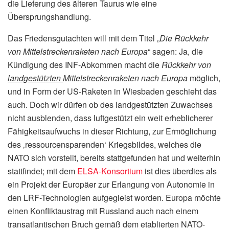
die Lieferung des älteren Taurus wie eine
Übersprungshandlung.
Das Friedensgutachten will mit dem Titel „
Die Rückkehr
von Mittelstreckenraketen nach Europa
“ sagen: Ja, die
Kündigung des INF-Abkommen macht die
Rückkehr von
landgestützten
Mittelstreckenraketen nach Europa
möglich,
und in Form der US-Raketen in Wiesbaden geschieht das
auch. Doch wir dürfen ob des landgestützten Zuwachses
nicht ausblenden, dass luftgestützt ein weit erheblicherer
Fähigkeitsaufwuchs in dieser Richtung, zur Ermöglichung
des ‚ressourcensparenden‘ Kriegsbildes, welches die
NATO sich vorstellt, bereits stattgefunden hat und weiterhin
stattfindet; mit dem
ELSA-Konsortium
ist dies überdies als
ein Projekt der Europäer zur Erlangung von Autonomie in
den LRF-Technologien aufgegleist worden. Europa möchte
einen Konfliktaustrag mit Russland auch nach einem
transatlantischen Bruch gemäß dem etablierten NATO-