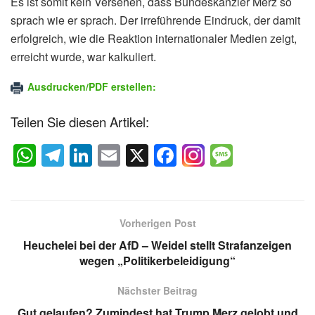
Es ist somit kein Versehen, dass Bundeskanzler Merz so
sprach wie er sprach. Der irreführende Eindruck, der damit
erfolgreich, wie die Reaktion internationaler Medien zeigt,
erreicht wurde, war kalkuliert.
Ausdrucken/PDF erstellen:
Teilen Sie diesen Artikel:
W
T
Li
E
X
F
M
h
el
n
m
a
e
at
e
k
ail
c
ss
s
gr
e
e
a
Vorherigen Post
A
a
dI
b
g
Heuchelei bei der AfD – Weidel stellt Strafanzeigen
p
m
n
o
e
wegen „Politikerbeleidigung“
p
o
Nächster Beitrag
k
Gut gelaufen? Zumindest hat Trump Merz gelobt und