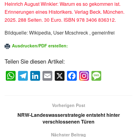
Heinrich August Winkler: Warum es so gekommen ist.
Erinnerungen eines Historikers. Verlag Beck. München.
2025. 288 Seiten. 30 Euro. ISBN 978 3406 836312.
Bildquelle: Wikipedia, User Mcschreck , gemeinfrei
Ausdrucken/PDF erstellen:
Teilen Sie diesen Artikel:
W
T
Li
E
X
F
M
h
el
n
m
a
e
at
e
k
ail
c
ss
s
gr
e
e
a
Vorherigen Post
A
a
dI
b
g
NRW-Landeswasserstrategie entsteht hinter
p
m
n
o
e
verschlossenen Türen
p
o
Nächster Beitrag