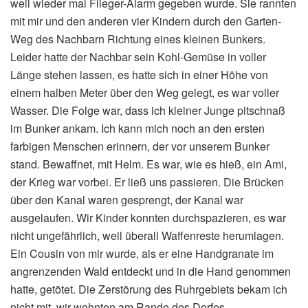
weil wieder mal Flieger-Alarm gegeben wurde. Sie rannten
mit mir und den anderen vier Kindern durch den Garten-
Weg des Nachbarn Richtung eines kleinen Bunkers.
Leider hatte der Nachbar sein Kohl-Gemüse in voller
Länge stehen lassen, es hatte sich in einer Höhe von
einem halben Meter über den Weg gelegt, es war voller
Wasser. Die Folge war, dass ich kleiner Junge pitschnaß
im Bunker ankam. Ich kann mich noch an den ersten
farbigen Menschen erinnern, der vor unserem Bunker
stand. Bewaffnet, mit Helm. Es war, wie es hieß, ein Ami,
der Krieg war vorbei. Er ließ uns passieren. Die Brücken
über den Kanal waren gesprengt, der Kanal war
ausgelaufen. Wir Kinder konnten durchspazieren, es war
nicht ungefährlich, weil überall Waffenreste herumlagen.
Ein Cousin von mir wurde, als er eine Handgranate im
angrenzenden Wald entdeckt und in die Hand genommen
hatte, getötet. Die Zerstörung des Ruhrgebiets bekam ich
nicht mit, wir wohnten am Rande des Dorfes