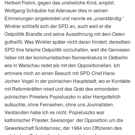
Herbert Frahm, gegen das uneheliche Kind, empört.
Wolfgang Schäuble hat Adenauer dies in seinen
Erinnerungen angekreidet und nannte es „unanständig.“
Winkler schließt sich der SPD an, auch weil er die
Ostpolitik Brandts und seine Aussöhnung mit dem Osten
gutheißt. Was Winkler später nicht daran hindert, derselben
SPD ihre falsche Ostpolitik vorzuhalten, weil die Genossen
lieber mit der kommunistischen Nomenklatura in Ostberlin
wie in Warschau redet als mit den Oppositionellen. Ich
erinnere mich an einen Besuch mit SPD-Chef Hans-
Jochen Vogel in der polnischen Hauptstadt, wo er Kontakte
mit Reformkräften mied und das Grab des ermordeten
polnischen Priesters Popieluszko in aller Herrgottsfrüh
aufsuchte, ohne Fernsehen, ohne uns Journalisten.
Verstanden habe ich es nicht. Popieluszko war
katholischer Priester, Seelsorger der Opposition um die
Gewerkschaft Solidarnosc, der 1984 von Offizieren des