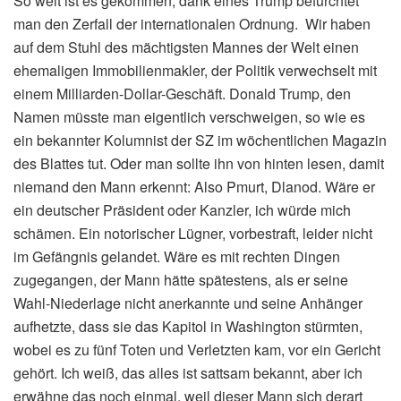
So weit ist es gekommen, dank eines Trump befürchtet
man den Zerfall der internationalen Ordnung. Wir haben
auf dem Stuhl des mächtigsten Mannes der Welt einen
ehemaligen Immobilienmakler, der Politik verwechselt mit
einem Milliarden-Dollar-Geschäft. Donald Trump, den
Namen müsste man eigentlich verschweigen, so wie es
ein bekannter Kolumnist der SZ im wöchentlichen Magazin
des Blattes tut. Oder man sollte ihn von hinten lesen, damit
niemand den Mann erkennt: Also Pmurt, Dlanod. Wäre er
ein deutscher Präsident oder Kanzler, ich würde mich
schämen. Ein notorischer Lügner, vorbestraft, leider nicht
im Gefängnis gelandet. Wäre es mit rechten Dingen
zugegangen, der Mann hätte spätestens, als er seine
Wahl-Niederlage nicht anerkannte und seine Anhänger
aufhetzte, dass sie das Kapitol in Washington stürmten,
wobei es zu fünf Toten und Verletzten kam, vor ein Gericht
gehört. Ich weiß, das alles ist sattsam bekannt, aber ich
erwähne das noch einmal, weil dieser Mann sich derart