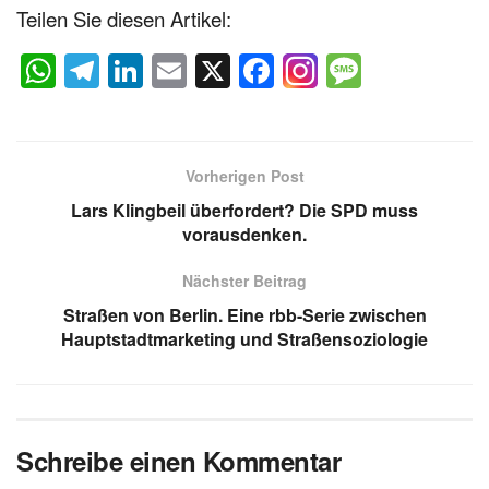
Teilen Sie diesen Artikel:
W
T
Li
E
X
F
M
h
el
n
m
a
e
at
e
k
ail
c
ss
s
gr
e
e
a
Vorherigen Post
A
a
dI
b
g
Lars Klingbeil überfordert? Die SPD muss
p
m
n
o
e
vorausdenken.
p
o
Nächster Beitrag
k
Straßen von Berlin. Eine rbb-Serie zwischen
Hauptstadtmarketing und Straßensoziologie
Schreibe einen Kommentar