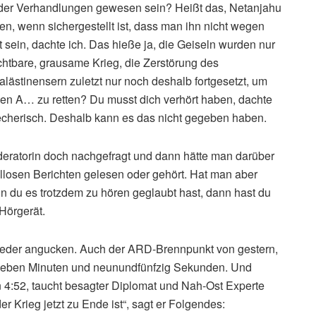
 der Verhandlungen gewesen sein? Heißt das, Netanjahu
en, wenn sichergestellt ist, dass man ihn nicht wegen
sein, dachte ich. Das hieße ja, die Geiseln wurden nur
chtbare, grausame Krieg, die Zerstörung des
lästinensern zuletzt nur noch deshalb fortgesetzt, um
en A… zu retten? Du musst dich verhört haben, dachte
recherisch. Deshalb kann es das nicht gegeben haben.
eratorin doch nachgefragt und dann hätte man darüber
losen Berichten gelesen oder gehört. Hat man aber
n du es trotzdem zu hören geglaubt hast, dann hast du
 Hörgerät.
 jeder angucken. Auch der ARD-Brennpunkt von gestern,
t sieben Minuten und neunundfünfzig Sekunden. Und
n 4:52, taucht besagter Diplomat und Nah-Ost Experte
er Krieg jetzt zu Ende ist“, sagt er Folgendes: