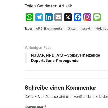
Teilen Sie diesen Artikel:
W
T
Li
E
X
F
M
h
el
n
m
a
e
Tags:
ARD-Brennpunkz
Gaza
Israel
Netany
at
e
k
ail
c
s
s
gr
e
e
a
A
a
dI
b
g
Vorherigen Post
p
m
n
o
e
NSDAP, NPD, AfD – volksverhetzende
Deportations-Propaganda
p
o
k
Schreibe einen Kommentar
Deine E-Mail-Adresse wird nicht veröffentlicht.
Erforder
Kommentar
*