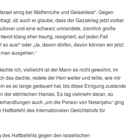
 Israel einig bei Waffenruhe und Geiseldeal“. Gegen
agt, ob auch er glaube, dass der Gazakrieg jetzt vorbei
ullover und eine schwarz umrandete, ziemlich große
twort klang eher traurig, resigniert, auf jeden Fall
ht so aus!“ oder „Ja, davon dürfen, davon können wir jetzt
s man ausgehen.“
achte ich, vielleicht ist der Mann es nicht gewohnt, im
 das dachte, redete der Herr weiter und teilte, wie mir
um es so lange gedauert hat, bis diese Einigung zustande
an der störrischen Hamas. Es lag vielmehr daran, so
 Verhandlungen auch „um die Person von Netanjahu“ ging
Haftbefehl des Internationalen Gerichtshofs für
g des Haftbefehls gegen den israelischen