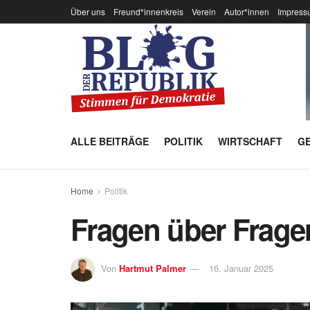
Über uns
Freund*innenkreis
Verein
Autor*innen
Impress
ALLE BEITRÄGE
POLITIK
WIRTSCHAFT
GE
Home
Politik
Fragen über Frage
Von
Hartmut Palmer
16. Januar 2025