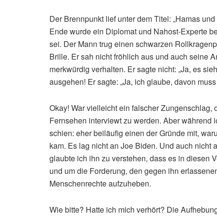
Der Brennpunkt lief unter dem Titel: „Hamas und
Ende wurde ein Diplomat und Nahost-Experte befr
sei. Der Mann trug einen schwarzen Rollkragenp
Brille. Er sah nicht fröhlich aus und auch seine An
merkwürdig verhalten. Er sagte nicht: „Ja, es sie
ausgehen! Er sagte: „Ja, ich glaube, davon mus
Okay! War vielleicht ein falscher Zungenschlag, d
Fernsehen interviewt zu werden. Aber während ich
schien: eher beiläufig einen der Gründe mit, war
kam. Es lag nicht an Joe Biden. Und auch nicht 
glaubte ich ihn zu verstehen, dass es in diesen
und um die Forderung, den gegen ihn erlassenen 
Menschenrechte aufzuheben.
Wie bitte? Hatte ich mich verhört? Die Aufhebun