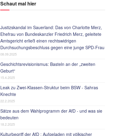
Schaut mal hier
Justizskandal im Sauerland: Das von Charlotte Merz,
Ehefrau von Bundeskanzler Friedrich Merz, geleitete
Amtsgericht erließ einen rechtswidrigen
Durchsuchungsbeschluss gegen eine junge SPD-Frau
08.09.2025
Geschichtsrevisionismus: Basteln an der „zweiten
Geburt“
15.4.2025
Leak zu Zwei-Klassen-Struktur beim BSW - Sahras
Knechte
22.2.2025
Sätze aus dem Wahlprogramm der AfD - und was sie
bedeuten
18.2.2025
Kulturbegriff der AfD : Aufgeladen mit völkischer