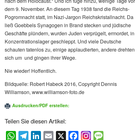
nach dem Holocaust.“ Und ich füge hinzu, wenige Tage vor
dem 9. November. An diesem Tag 1938 fand die Reichs-
Pogromnacht statt, im Nazi-Jargon Reichskristallnacht. Da
ließ Goebbels Synagogen in Brand stecken und jüdische
Geschäfte plündern, wurden Juden verprügelt, ermordet, in
Konzentrationslager geschleppt. Und viele Deutsche
schauten tatenlos zu, einige applaudierten, andere drehten
sich um und gingen ihrer Wege.
Nie wieder! Hoffentlich.
Bildquelle: Robert Habeck 2016, Copyright Dennis
Williamson, www.williamson-foto.de
Ausdrucken/PDF erstellen:
Teilen Sie diesen Artikel:
W
T
Li
E
X
F
M