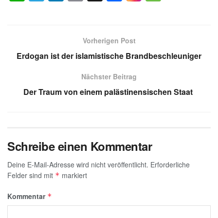
h
el
n
m
a
e
at
e
k
ail
c
ss
s
gr
e
e
a
Vorherigen Post
A
a
dI
b
g
Erdogan ist der islamistische Brandbeschleuniger
p
m
n
o
e
Nächster Beitrag
p
o
Der Traum von einem palästinensischen Staat
k
Schreibe einen Kommentar
Deine E-Mail-Adresse wird nicht veröffentlicht.
Erforderliche
Felder sind mit
markiert
*
Kommentar
*