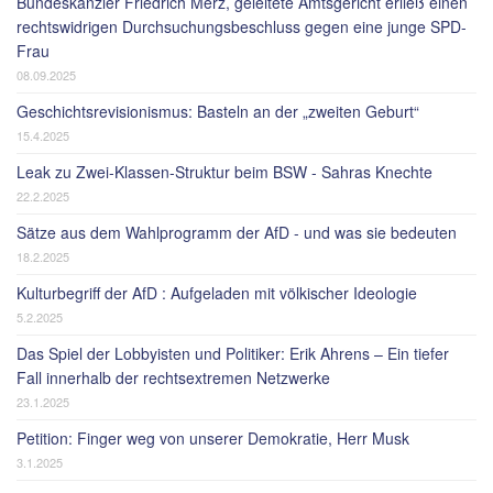
Bundeskanzler Friedrich Merz, geleitete Amtsgericht erließ einen
rechtswidrigen Durchsuchungsbeschluss gegen eine junge SPD-
Frau
08.09.2025
Geschichtsrevisionismus: Basteln an der „zweiten Geburt“
15.4.2025
Leak zu Zwei-Klassen-Struktur beim BSW - Sahras Knechte
22.2.2025
Sätze aus dem Wahlprogramm der AfD - und was sie bedeuten
18.2.2025
Kulturbegriff der AfD : Aufgeladen mit völkischer Ideologie
5.2.2025
Das Spiel der Lobbyisten und Politiker: Erik Ahrens – Ein tiefer
Fall innerhalb der rechtsextremen Netzwerke
23.1.2025
Petition: Finger weg von unserer Demokratie, Herr Musk
3.1.2025