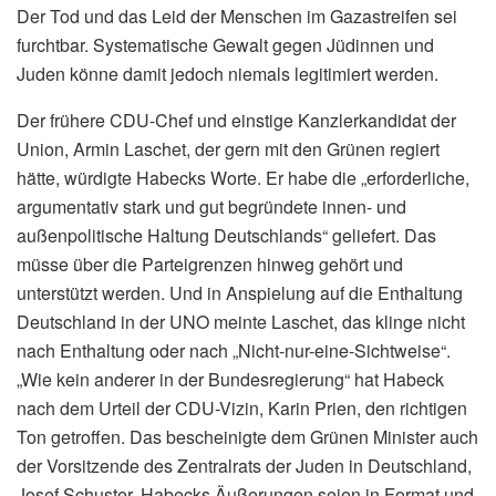
Der Tod und das Leid der Menschen im Gazastreifen sei
furchtbar. Systematische Gewalt gegen Jüdinnen und
Juden könne damit jedoch niemals legitimiert werden.
Der frühere CDU-Chef und einstige Kanzlerkandidat der
Union, Armin Laschet, der gern mit den Grünen regiert
hätte, würdigte Habecks Worte. Er habe die „erforderliche,
argumentativ stark und gut begründete innen- und
außenpolitische Haltung Deutschlands“ geliefert. Das
müsse über die Parteigrenzen hinweg gehört und
unterstützt werden. Und in Anspielung auf die Enthaltung
Deutschland in der UNO meinte Laschet, das klinge nicht
nach Enthaltung oder nach „Nicht-nur-eine-Sichtweise“.
„Wie kein anderer in der Bundesregierung“ hat Habeck
nach dem Urteil der CDU-Vizin, Karin Prien, den richtigen
Ton getroffen. Das bescheinigte dem Grünen Minister auch
der Vorsitzende des Zentralrats der Juden in Deutschland,
Josef Schuster. Habecks Äußerungen seien in Format und