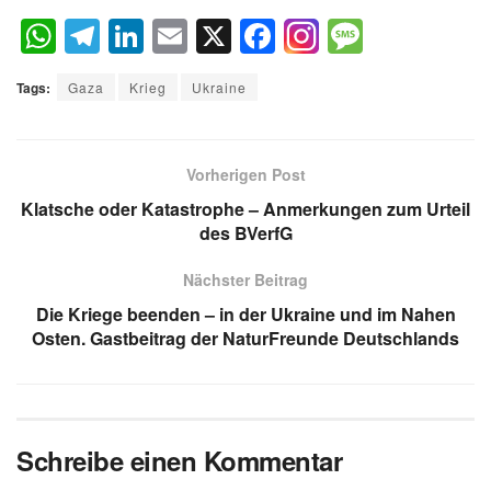
W
T
Li
E
X
F
M
h
el
n
m
a
e
Tags:
Gaza
Krieg
Ukraine
at
e
k
ail
c
ss
s
gr
e
e
a
A
a
dI
b
g
Vorherigen Post
p
m
n
o
e
Klatsche oder Katastrophe – Anmerkungen zum Urteil
des BVerfG
p
o
k
Nächster Beitrag
Die Kriege beenden – in der Ukraine und im Nahen
Osten. Gastbeitrag der NaturFreunde Deutschlands
Schreibe einen Kommentar