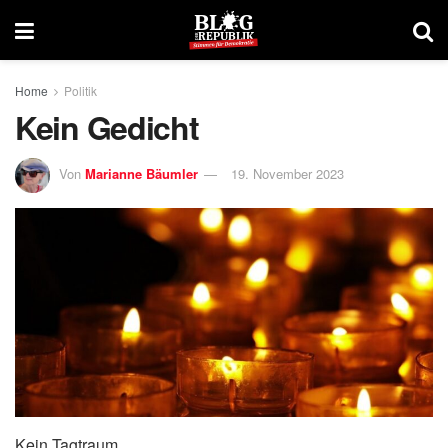
Home
Politik
Kein Gedicht
Von
Marianne Bäumler
19. November 2023
Kein Tagtraum