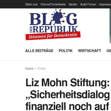
Über uns
Freund*innenkreis
Verein
Autor*innen
Impress
ALLE BEITRÄGE
POLITIK
WIRTSCHAFT
GE
Home
Politik
Liz Mohn Stiftung:
„Sicherheitsdialo
finanziell noch au