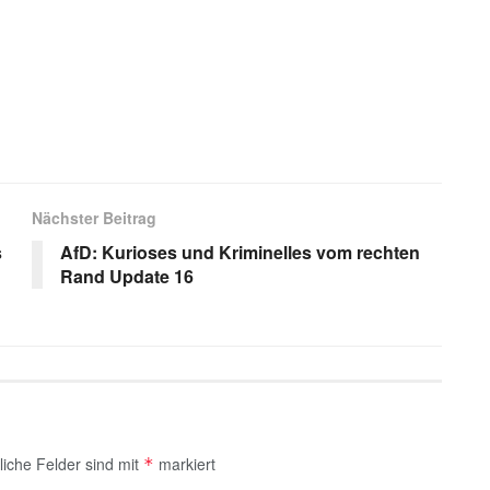
s
Nächster Beitrag
s
AfD: Kurioses und Kriminelles vom rechten
Rand Update 16
liche Felder sind mit
markiert
*