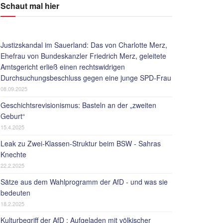
Schaut mal hier
Justizskandal im Sauerland: Das von Charlotte Merz,
Ehefrau von Bundeskanzler Friedrich Merz, geleitete
Amtsgericht erließ einen rechtswidrigen
Durchsuchungsbeschluss gegen eine junge SPD-Frau
08.09.2025
Geschichtsrevisionismus: Basteln an der „zweiten
Geburt“
15.4.2025
Leak zu Zwei-Klassen-Struktur beim BSW - Sahras
Knechte
22.2.2025
Sätze aus dem Wahlprogramm der AfD - und was sie
bedeuten
18.2.2025
Kulturbegriff der AfD : Aufgeladen mit völkischer