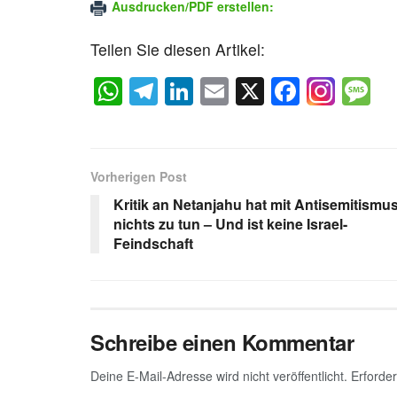
Ausdrucken/PDF erstellen:
Teilen Sie diesen Artikel:
W
T
Li
E
X
F
M
h
el
n
m
a
e
at
e
k
ail
c
s
s
gr
e
e
a
Vorherigen Post
A
a
dI
b
g
Kritik an Netanjahu hat mit Antisemitismu
p
m
n
o
e
nichts zu tun – Und ist keine Israel-
Feindschaft
p
o
k
Schreibe einen Kommentar
Deine E-Mail-Adresse wird nicht veröffentlicht.
Erforder