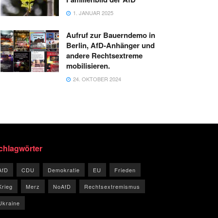
1. JANUAR 2025
Aufruf zur Bauerndemo in
Berlin, AfD-Anhänger und
andere Rechtsextreme
mobilisieren.
24. OKTOBER 2024
chlagwörter
AfD
CDU
Demokratie
EU
Frieden
Krieg
Merz
NoAfD
Rechtsextremismus
Ukraine