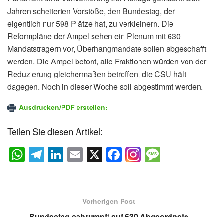
Jahren scheiterten Vorstöße, den Bundestag, der
eigentlich nur 598 Plätze hat, zu verkleinern. Die
Reformpläne der Ampel sehen ein Plenum mit 630
Mandatsträgern vor, Überhangmandate sollen abgeschafft
werden. Die Ampel betont, alle Fraktionen würden von der
Reduzierung gleichermaßen betroffen, die CSU hält
dagegen. Noch in dieser Woche soll abgestimmt werden.
Ausdrucken/PDF erstellen:
Teilen Sie diesen Artikel:
W
T
Li
E
X
F
M
h
el
n
m
a
e
at
e
k
ail
c
ss
s
gr
e
e
a
Vorherigen Post
A
a
dI
b
g
Bundestag schrumpft auf 630 Abgeordnete