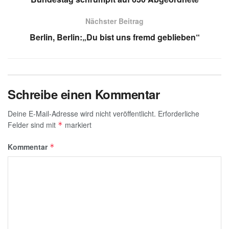
p
m
n
o
e
Nächster Beitrag
p
o
Berlin, Berlin:„Du bist uns fremd geblieben“
k
Schreibe einen Kommentar
Deine E-Mail-Adresse wird nicht veröffentlicht.
Erforderliche
Felder sind mit
markiert
*
Kommentar
*