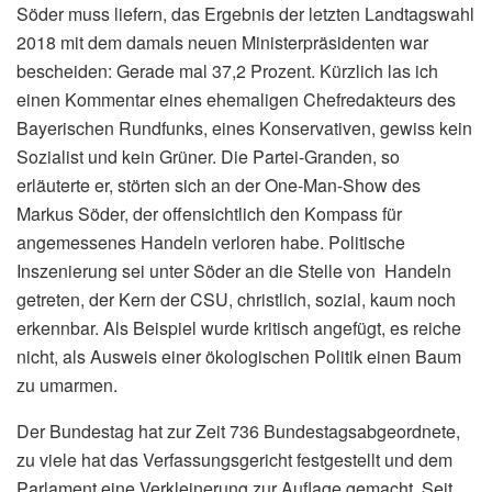
Söder muss liefern, das Ergebnis der letzten Landtagswahl
2018 mit dem damals neuen Ministerpräsidenten war
bescheiden: Gerade mal 37,2 Prozent. Kürzlich las ich
einen Kommentar eines ehemaligen Chefredakteurs des
Bayerischen Rundfunks, eines Konservativen, gewiss kein
Sozialist und kein Grüner. Die Partei-Granden, so
erläuterte er, störten sich an der One-Man-Show des
Markus Söder, der offensichtlich den Kompass für
angemessenes Handeln verloren habe. Politische
Inszenierung sei unter Söder an die Stelle von Handeln
getreten, der Kern der CSU, christlich, sozial, kaum noch
erkennbar. Als Beispiel wurde kritisch angefügt, es reiche
nicht, als Ausweis einer ökologischen Politik einen Baum
zu umarmen.
Der Bundestag hat zur Zeit 736 Bundestagsabgeordnete,
zu viele hat das Verfassungsgericht festgestellt und dem
Parlament eine Verkleinerung zur Auflage gemacht. Seit