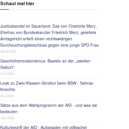
Schaut mal hier
Justizskandal im Sauerland: Das von Charlotte Merz,
Ehefrau von Bundeskanzler Friedrich Merz, geleitete
Amtsgericht erließ einen rechtswidrigen
Durchsuchungsbeschluss gegen eine junge SPD-Frau
08.09.2025
Geschichtsrevisionismus: Basteln an der „zweiten
Geburt“
15.4.2025
Leak zu Zwei-Klassen-Struktur beim BSW - Sahras
Knechte
22.2.2025
Sätze aus dem Wahlprogramm der AfD - und was sie
bedeuten
18.2.2025
Kulturbegriff der AfD : Aufgeladen mit völkischer