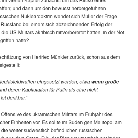
s im vierten Kapitel zunächst um das Risiko eines
affen; und dann um den bewusst herbeigeführten
russischen Nukleardoktrin wendet sich Müller der Frage
 Russland bei einem sich abzeichnenden Erfolg der
e US-Militärs akribisch mitvorbereitet hatten, in der Not
griffen hätte?
inschätzung von Herfried Münkler zurück, schon aus dem
tgestellt:
fechtsfeldwaffen eingesetzt werden, etwa
wenn große
nd deren Kapitulation für Putin als eine nicht
ist denkbar.
“
Offensive des ukrainischen Militärs im Frühjahr des
cher Einheiten vor. Es sollte im Süden gen Melitopol am
ie weiter südwestlich befindlichen russischen