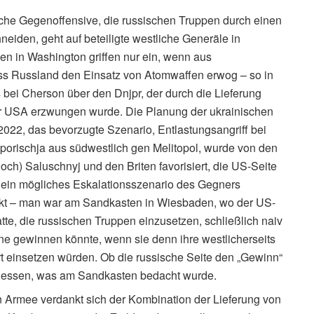
ische Gegenoffensive, die russischen Truppen durch einen
neiden, geht auf beteiligte westliche Generäle in
en in Washington griffen nur ein, wenn aus
ss Russland den Einsatz von Atomwaffen erwog – so in
bei Cherson über den Dnjpr, der durch die Lieferung
er USA erzwungen wurde. Die Planung der ukrainischen
022, das bevorzugte Szenario, Entlastungsangriff bei
orischja aus südwestlich gen Melitopol, wurde von den
ch) Saluschnyj und den Briten favorisiert, die US-Seite
f ein mögliches Eskalationsszenario des Gegners
ckt – man war am Sandkasten in Wiesbaden, wo der US-
e, die russischen Truppen einzusetzen, schließlich naiv
ine gewinnen könnte, wenn sie denn ihre westlicherseits
t einsetzen würden. Ob die russische Seite den „Gewinn“
s dessen, was am Sandkasten bedacht wurde.
n Armee verdankt sich der Kombination der Lieferung von