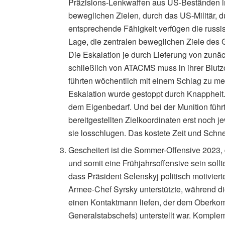
Präzisions-Lenkwaffen aus US-Beständen in 
beweglichen Zielen, durch das US-Militär, 
entsprechende Fähigkeit verfügen die russis
Lage, die zentralen beweglichen Ziele des G
Die Eskalation je durch Lieferung von zun
schließlich von ATACMS muss in ihrer Blut
führten wöchentlich mit einem Schlag zu me
Eskalation wurde gestoppt durch Knappheit
dem Eigenbedarf. Und bei der Munition führt
bereitgestellten Zielkoordinaten erst noch j
sie losschlugen. Das kostete Zeit und Schnel
Gescheitert ist die Sommer-Offensive 2023, 
und somit eine Frühjahrsoffensive sein sollt
dass Präsident Selenskyj politisch motiviert
Armee-Chef Syrsky unterstützte, während d
einen Kontaktmann liefen, der dem Oberko
Generalstabschefs) unterstellt war. Komplem