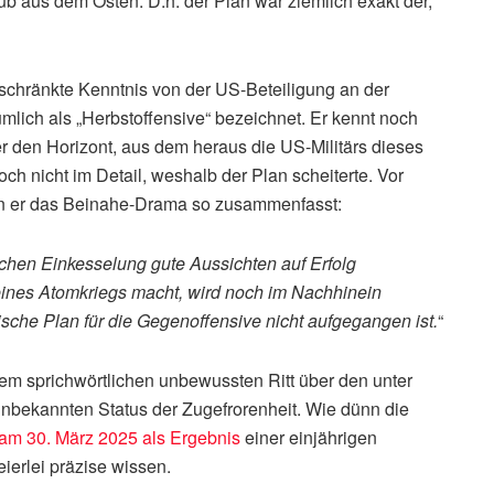
 aus dem Osten. D.h. der Plan war ziemlich exakt der,
eschränkte Kenntnis von der US-Beteiligung an der
ümlich als „Herbstoffensive“ bezeichnet. Er kennt noch
r den Horizont, aus dem heraus die US-Militärs dieses
h nicht im Detail, weshalb der Plan scheiterte. Vor
enn er das Beinahe-Drama so zusammenfasst:
chen Einkesselung gute Aussichten auf Erfolg
ines Atomkriegs macht, wird noch im Nachhinein
nische Plan für die Gegenoffensive nicht aufgegangen ist.
“
 dem sprichwörtlichen unbewussten Ritt über den unter
bekannten Status der Zugefrorenheit. Wie dünn die
am 30. März 2025 als Ergebnis
einer einjährigen
ierlei präzise wissen.