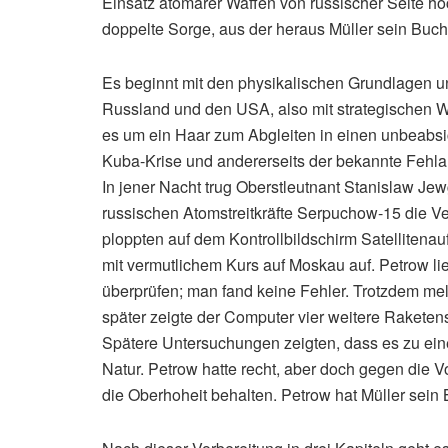
Einsatz atomarer Waffen von russischer Seite ho
doppelte Sorge, aus der heraus Müller sein Buch
Es beginnt mit den physikalischen Grundlagen 
Russland und den USA, also mit strategischen Wa
es um ein Haar zum Abgleiten in einen unbeabsic
Kuba-Krise und andererseits der bekannte Fehla
In jener Nacht trug Oberstleutnant Stanislaw J
russischen Atomstreitkräfte Serpuchow-15 die Ve
ploppten auf dem Kontrollbildschirm Satelliten
mit vermutlichem Kurs auf Moskau auf. Petrow l
überprüfen; man fand keine Fehler. Trotzdem me
später zeigte der Computer vier weitere Raketen
Spätere Untersuchungen zeigten, dass es zu ei
Natur. Petrow hatte recht, aber doch gegen die V
die Oberhoheit behalten. Petrow hat Müller sei