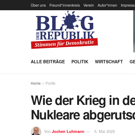
Über uns
Freund*innenkreis
Verein
Autor*innen
Impress
ALLE BEITRÄGE
POLITIK
WIRTSCHAFT
GE
Home
Politik
Wie der Krieg in d
Nukleare abgeruts
Von
Jochen Luhmann
5. Mai 2025