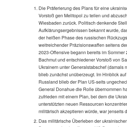
Die Präferierung des Plans für eine ukrain
Vorstoß gen Melitopol zu teilen und abzusch
Wiesbaden zurück. Politisch denkende Stell
Aufklärungsergebnissen bekannt wurde, da
der heißen Phase des russischen Rückzugs 
weitreichender Präzisionswaffen seitens d
2023-Offensive begann bereits im Sommer 2
Bachmut und entschiedener Vorstoß von Sap
Ukrainern unter Generalstabschef (damals no
blieb zunächst unüberzeugt. Im Hinblick au
Russland blieb der Plan US-seits ungeche
General Donahue die Rolle übernommen hatt
zufrieden mit einem Plan, bei dem die Ukra
unterstützten neuen Ressourcen konzentrier
militärisch akzeptieren würde, war jenseit
Das militärische Überleben der ukrainische