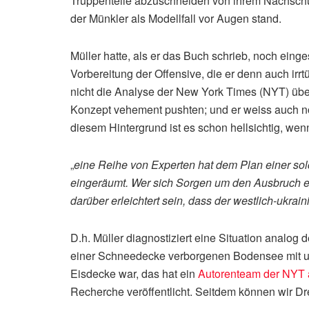
Truppenteile abzuschneiden von ihrem Nachschub
der Münkler als Modellfall vor Augen stand.
Müller hatte, als er das Buch schrieb, noch eing
Vorbereitung der Offensive, die er denn auch irrt
nicht die Analyse der New York Times (NYT) übe
Konzept vehement pushten; und er weiss auch noc
diesem Hintergrund ist es schon hellsichtig, w
„
eine Reihe von Experten hat dem Plan einer sol
eingeräumt. Wer sich Sorgen um den Ausbruch e
darüber erleichtert sein, dass der westlich-ukrai
D.h. Müller diagnostiziert eine Situation analog
einer Schneedecke verborgenen Bodensee mit un
Eisdecke war, das hat ein
Autorenteam der NYT 
Recherche veröffentlicht. Seitdem können wir Dre