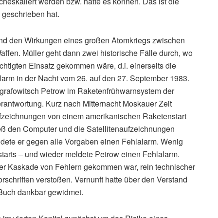
cheskaliert werden bzw. hätte es können. Das ist die
 geschrieben hat.
und den Wirkungen eines großen Atomkriegs zwischen
ffen. Müller geht dann zwei historische Fälle durch, wo
htigten Einsatz gekommen wäre, d.i. einerseits die
larm in der Nacht vom 26. auf den 27. September 1983.
ewgrafowitsch Petrow im Raketenfrühwarnsystem der
rantwortung. Kurz nach Mitternacht Moskauer Zeit
aufzeichnungen von einem amerikanischen Raketenstart
ieß den Computer und die Satellitenaufzeichnungen
ldete er gegen alle Vorgaben einen Fehlalarm. Wenig
starts – und wieder meldete Petrow einen Fehlalarm.
ner Kaskade von Fehlern gekommen war, rein technischer
orschriften verstoßen. Vernunft hatte über den Verstand
n Buch dankbar gewidmet.