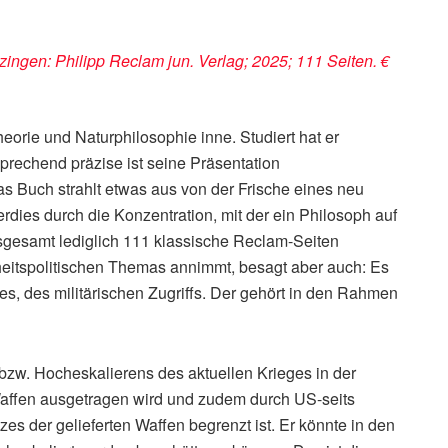
tzingen: Philipp Reclam jun. Verlag; 2025; 111 Seiten. €
heorie und Naturphilosophie inne. Studiert hat er
prechend präzise ist seine Präsentation
as Buch strahlt etwas aus von der Frische eines neu
ies durch die Konzentration, mit der ein Philosoph auf
nsgesamt lediglich 111 klassische Reclam-Seiten
rheitspolitischen Themas annimmt, besagt aber auch: Es
es, des militärischen Zugriffs. Der gehört in den Rahmen
 bzw. Hocheskalierens des aktuellen Krieges in der
 Waffen ausgetragen wird und zudem durch US-seits
zes der gelieferten Waffen begrenzt ist. Er könnte in den