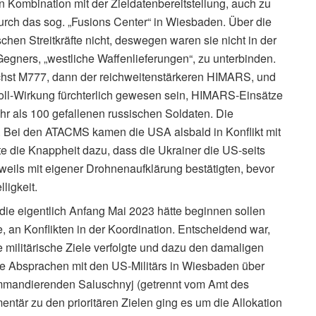
Kombination mit der Zieldatenbereitstellung, auch zu
durch das sog. „Fusions Center“ in Wiesbaden. Über die
chen Streitkräfte nicht, deswegen waren sie nicht in der
egners, „westliche Waffenlieferungen“, zu unterbinden.
ächst M777, dann der reichweitenstärkeren HIMARS, und
zoll-Wirkung fürchterlich gewesen sein, HIMARS-Einsätze
hr als 100 gefallenen russischen Soldaten. Die
. Bei den ATACMS kamen die USA alsbald in Konflikt mit
e die Knappheit dazu, dass die Ukrainer die US-seits
eweils mit eigener Drohnenaufklärung bestätigten, bevor
ligkeit.
die eigentlich Anfang Mai 2023 hätte beginnen sollen
e, an Konflikten in der Koordination. Entscheidend war,
e militärische Ziele verfolgte und dazu den damaligen
ie Absprachen mit den US-Militärs in Wiesbaden über
mmandierenden Saluschnyj (getrennt vom Amt des
entär zu den prioritären Zielen ging es um die Allokation