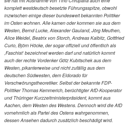
sie hat mit Ausnahme von Tino Chrupalla auch eine
komplett westdeutsch besetzte Führungsspitze, obwohl
inzwischen einige dieser bundesweit bekannten Politiker
im Osten wohnen. Alle kamen oder kommen sie aus dem
Westen, Bernd Lucke, Alexander Gauland, Jörg Meuthen,
Alice Weidel, Beatrix von Storch, Andreas Kalbitz, Gottfried
Curio, Björn Höcke, der sogar offiziell und öffentlich als
‚Faschist’ bezeichnet werden darf und natürlich kommt
auch der rechte Vordenker Götz Kubitschek aus dem
Westen, pikanterweise und nicht zufällig aus dem
deutschen Südwesten, dem Eldorado für
Verschwörungstheoretiker. Selbst der bekannte FDP-
Politiker Thomas Kemmerich, berüchtigter AfD-Kooperator
und Thüringer
Kurzzeitministerpräsident, kommt aus
Aachen, dem Westen des Westens. Dennoch wird die AfD
vornehmlich als Partei des Ostens wahrgenommen,
dessen Ansehen dadurch zusätzlich beschädigt wird.