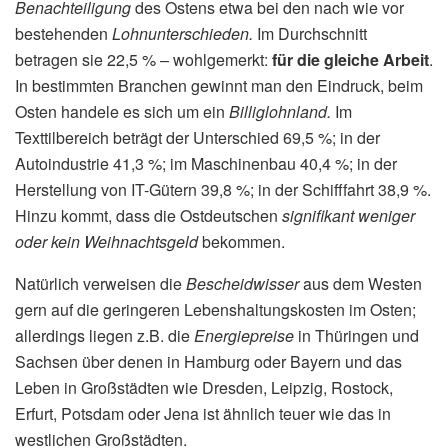
Benachteiligung
des Ostens etwa bei den nach wie vor
bestehenden
Lohnunterschieden.
Im Durchschnitt
betragen sie 22,5 % – wohlgemerkt:
für die gleiche Arbeit
.
In bestimmten Branchen gewinnt man den Eindruck, beim
Osten handele es sich um ein
Billiglohnland.
Im
Texttilbereich beträgt der Unterschied 69,5 %; in der
Autoindustrie 41,3 %; im Maschinenbau 40,4 %; in der
Herstellung von IT-Gütern 39,8 %; in der Schifffahrt 38,9 %.
Hinzu kommt, dass die Ostdeutschen
signifikant weniger
oder kein Weihnachtsgeld
bekommen.
Natürlich verweisen die
Bescheidwisser
aus dem Westen
gern auf die geringeren Lebenshaltungskosten im Osten;
allerdings liegen z.B. die
Energiepreise
in Thüringen und
Sachsen über denen in Hamburg oder Bayern und das
Leben in Großstädten wie Dresden, Leipzig, Rostock,
Erfurt, Potsdam oder Jena ist ähnlich teuer wie das in
westlichen Großstädten.