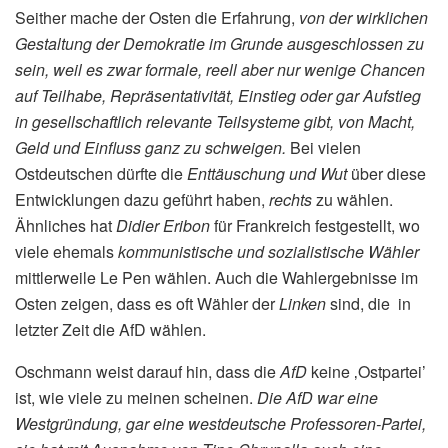
Seither mache der Osten die Erfahrung,
von der wirklichen
Gestaltung der Demokratie im Grunde ausgeschlossen zu
sein, weil es zwar formale, reell aber nur wenige Chancen
auf Teilhabe, Repräsentativität, Einstieg oder gar Aufstieg
in gesellschaftlich relevante Teilsysteme gibt, von Macht,
Geld und Einfluss ganz zu schweigen.
Bei vielen
Ostdeutschen dürfte die
Enttäuschung und Wut
über diese
Entwicklungen dazu geführt haben,
rechts
zu wählen.
Ähnliches hat
Didier Eribon
für Frankreich festgestellt, wo
viele ehemals
kommunistische und sozialistische Wähler
mittlerweile Le Pen wählen. Auch die Wahlergebnisse im
Osten zeigen, dass es oft Wähler der
Linken
sind, die in
letzter Zeit die AfD wählen.
Oschmann weist darauf hin, dass die
AfD
keine ‚Ostpartei’
ist, wie viele zu meinen scheinen.
Die AfD war eine
Westgründung, gar eine westdeutsche Professoren-Partei,