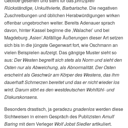
Gebilde
gesehen und steht für das
prinzipiell
Rückständige, Unkultivierte, Barbarische.
Die negativen
Zuschreibungen und üblichen Herabwürdigungen wirken
offenbar ungebrochen weiter. Bereits Adenauer sprach
davon, hinter Kassel beginne die ‚Walachei’ und bei
Magdeburg ‚Asien’.Abfällige Äußerungen dieser Art setzen
sich bis in die jüngste Gegenwart fort, wie Oschmann an
vielen Beispielen aufzeigt. Das gängige Muster sieht so
aus:
Der Westen begreift sich stets als Norm und sieht den
Osten nur als Abweichung, als Abnormalität
.
Der Osten
erscheint als Geschwür am Körper des Westens, das ihm
dauerhaft Schmerzen bereitet und das er nicht wieder los
wird. Darum stört es den westdeutschen Wohlfühl- und
Diskurskonsens.
Besonders drastisch, ja geradezu
gnadenlos
werden diese
Sichtweisen in einem Gespräch des Publizisten
Arnulf
Baring
mit dem Verleger
Wolf Jobst Siedler
artikuliert.