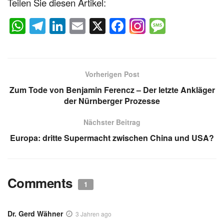
Teilen Sie diesen Artikel:
W
T
Li
E
X
F
M
h
el
n
m
a
e
at
e
k
ail
c
ss
s
gr
e
e
a
Vorherigen Post
A
a
dI
b
g
Zum Tode von Benjamin Ferencz – Der letzte Ankläger
p
m
n
o
e
der Nürnberger Prozesse
p
o
Nächster Beitrag
k
Europa: dritte Supermacht zwischen China und USA?
Comments
1
Dr. Gerd Wähner
3 Jahren ago