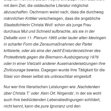
mit dem Ziel, die ostdeutsche Literatur möglichst
abzuschaffen.
Oschmann weist nach, dass die durchweg
männlichen Kritiker
verschwiegen, dass die angebliche
Staatsdichterin
Christa Wolf schon als junge Frau
durchaus
Mut und Schneid
aufbrachte, als sie
in der
Debatte vom 11. Plenum 1965 unter lauter alten Ideologen
in scharfer Form die Zensurmaßnahmen der Partei
kritisierte, oder als eine der zwölf Erstunterzeichner des
Protestbriefs gegen die Biermann-Ausbürgerung 1976
oder in einer Vielzahl anderer Auseinandersetzungen ihre
Zivilcourage bewies.
Dagegen wurde ihre Tätigkeit für die
Stasi von dieser selbst als
unbrauchbar eingestuft.
Nur wer ihre literarischen Leistungen wie ‚
Nachdenken
über Christa T.’ oder ‚Kein Ort. Nirgends’,
in der sie wohl
auch ihre
bedrückenden Lebensbedingungen
schildert,
nicht kennt, kann die
pure Ignoranz
und den