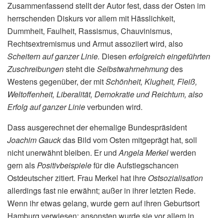
Zusammenfassend stellt der Autor fest, dass der Osten im
herrschenden Diskurs vor allem mit Hässlichkeit,
Dummheit, Faulheit, Rassismus, Chauvinismus,
Rechtsextremismus und Armut assoziiert wird, also
Scheitern auf ganzer Linie.
Diesen
erfolgreich eingeführten
Zuschreibungen
steht die
Selbstwahrnehmung
des
Westens gegenüber, der mit
Schönheit, Klugheit, Fleiß,
Weltoffenheit, Liberalität, Demokratie und Reichtum, also
Erfolg auf ganzer Linie
verbunden wird.
Dass ausgerechnet der ehemalige Bundespräsident
Joachim Gauck
das Bild vom Osten mitgeprägt hat, soll
nicht unerwähnt bleiben. Er und
Angela Merkel
werden
gern als
Positivbeispiele
für die Aufstiegschancen
Ostdeutscher zitiert. Frau Merkel hat ihre
Ostsozialisation
allerdings fast nie erwähnt; außer in ihrer letzten Rede.
Wenn ihr etwas gelang, wurde gern auf ihren Geburtsort
Hamburg verwiesen; ansonsten wurde sie vor allem in