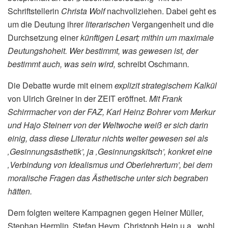
Schriftstellerin
Christa Wolf
nachvollziehen. Dabei geht es
um die Deutung ihrer
literarischen
Vergangenheit und die
Durchsetzung einer
künftigen
Lesart; mithin um maximale
Deutungshoheit. Wer bestimmt, was gewesen ist, der
bestimmt auch, was sein wird,
schreibt Oschmann
.
Die Debatte wurde mit einem
explizit strategischem Kalkül
von Ulrich Greiner in der ZEIT eröffnet.
Mit Frank
Schirrmacher von der FAZ, Karl Heinz Bohrer vom Merkur
und Hajo Steinerr von der Weltwoche weiß er sich darin
einig, dass diese Literatur nichts weiter gewesen sei als
‚Gesinnungsästhetik’, ja ‚Gesinnungskitsch’, konkret eine
‚Verbindung von Idealismus und Oberlehrertum’, bei dem
moralische Fragen das Ästhetische unter sich begraben
hätten.
Dem folgten weitere Kampagnen gegen Heiner Müller,
Stephan Hermlin, Stefan Heym, Christoph Hein u.a., wohl