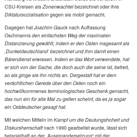
CSU-Kreisen als
Zonenwachtel
bezeichnet oder ihre
Diktatursozialisation
gegen sie mobil gemacht.
Dagegen hat
Joachim Gauck
nach Auffassung
Oschmanns
den einfachsten Weg der maximalen
Distanzierung gewählt, indem er den Osten insgesamt als
‚Dunkeldeutschland’ bezeichnet und ihm damit einen
Bärendienst erwiesen. Indem er das Wort verwendete, hat
er sich von der Sache, die doch auch die seine ist, befreit,
so als ginge sie ihn nichts an. Dergestalt hat er dem
verächtlichen Gerede über den Osten noch ein
hochwillkommenes terminologisches Geschenk gemacht,
das nun ein für alle Mal zu gelten scheint, da es ja sogar
ein Ostdeutscher gesagt hat.
Mit welchen Mitteln im
Kampf um die Deutungshoheit und
Diskursherrschaft
nach 1990 gearbeitet wurde, lässt sich
beispielhaft an der „Auseinandersetzung“ mit der