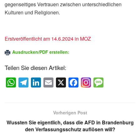
gegenseitiges Vertrauen zwischen unterschiedlichen
Kulturen und Religionen.
Erstveröffentlicht am 14.6.2024 in MOZ
Ausdrucken/PDF erstellen:
Teilen Sie diesen Artikel:
W
T
Li
E
X
F
M
h
el
n
m
a
e
at
e
k
ail
c
ss
s
gr
e
e
a
Vorherigen Post
A
a
dI
b
g
Wussten Sie eigentlich, dass die AFD in Brandenburg
p
m
n
o
e
den Verfassungsschutz auflösen will?