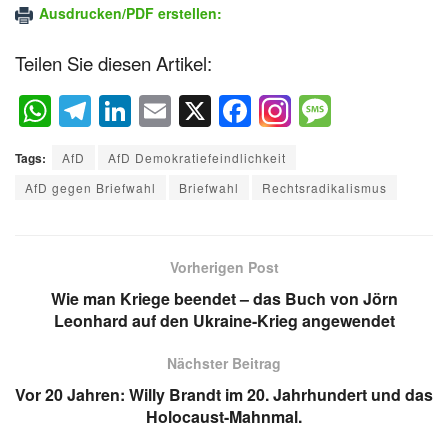
Ausdrucken/PDF erstellen:
Teilen Sie diesen Artikel:
W
T
Li
E
X
F
M
h
el
n
m
a
e
Tags:
AfD
AfD Demokratiefeindlichkeit
at
e
k
ail
c
ss
AfD gegen Briefwahl
Briefwahl
Rechtsradikalismus
s
gr
e
e
a
A
a
dI
b
g
p
m
n
o
e
Vorherigen Post
p
o
Wie man Kriege beendet – das Buch von Jörn
Leonhard auf den Ukraine-Krieg angewendet
k
Nächster Beitrag
Vor 20 Jahren: Willy Brandt im 20. Jahrhundert und das
Holocaust-Mahnmal.