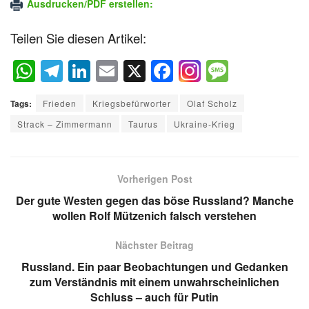
Ausdrucken/PDF erstellen:
Teilen Sie diesen Artikel:
W
T
Li
E
X
F
M
h
el
n
m
a
e
Tags:
Frieden
Kriegsbefürworter
Olaf Scholz
at
e
k
ail
c
ss
Strack – Zimmermann
Taurus
Ukraine-Krieg
s
gr
e
e
a
A
a
dI
b
g
p
m
n
o
e
Vorherigen Post
p
o
Der gute Westen gegen das böse Russland? Manche
wollen Rolf Mützenich falsch verstehen
k
Nächster Beitrag
Russland. Ein paar Beobachtungen und Gedanken
zum Verständnis mit einem unwahrscheinlichen
Schluss – auch für Putin