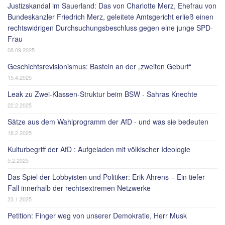
Justizskandal im Sauerland: Das von Charlotte Merz, Ehefrau von
Bundeskanzler Friedrich Merz, geleitete Amtsgericht erließ einen
rechtswidrigen Durchsuchungsbeschluss gegen eine junge SPD-
Frau
08.09.2025
Geschichtsrevisionismus: Basteln an der „zweiten Geburt“
15.4.2025
Leak zu Zwei-Klassen-Struktur beim BSW - Sahras Knechte
22.2.2025
Sätze aus dem Wahlprogramm der AfD - und was sie bedeuten
18.2.2025
Kulturbegriff der AfD : Aufgeladen mit völkischer Ideologie
5.2.2025
Das Spiel der Lobbyisten und Politiker: Erik Ahrens – Ein tiefer
Fall innerhalb der rechtsextremen Netzwerke
23.1.2025
Petition: Finger weg von unserer Demokratie, Herr Musk