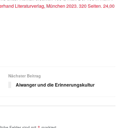
erhand Literaturverlag, München 2023. 320 Seiten. 24,00
s
Nächster Beitrag
Aiwanger und die Erinnerungskultur
liche Felder sind mit
markiert
*