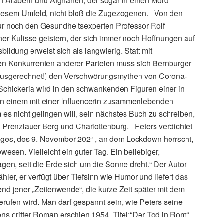
on Arabern und Afghanen, der sogar in einen Mord
 diesem Umfeld, nicht bloß die Zugezogenen. Von den
ur noch den Gesundheitsexperten Professor Rolf
ner Kulisse geistern, der sich immer noch Hoffnungen auf
ildung erweist sich als langwierig. Statt mit
n Konkurrenten anderer Parteien muss sich Bernburger
(ausgerechnet!) den Verschwörungsmythen von Corona-
-Schickeria wird in den schwankenden Figuren einer in
 in einem mit einer Influencerin zusammenlebenden
 es nicht gelingen will, sein nächstes Buch zu schreiben,
 Prenzlauer Berg und Charlottenburg. Peters verdichtet
Tages, des 9. November 2021, an dem Lockdown herrscht,
wesen. Vielleicht ein guter Tag. Ein beliebiger,
gen, seit die Erde sich um die Sonne dreht.“ Der Autor
ähler, er verfügt über Tiefsinn wie Humor und liefert das
end jener „Zeitenwende“, die kurze Zeit später mit dem
rufen wird. Man darf gespannt sein, wie Peters seine
ns dritter Roman erschien 1954, Titel:“Der Tod in Rom“.