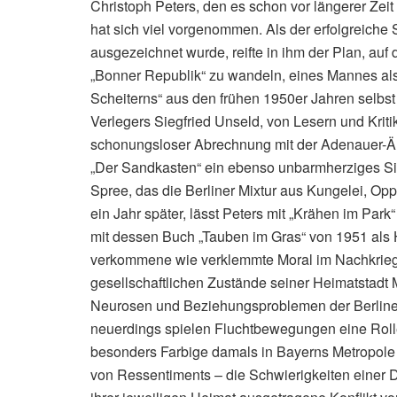
Christoph Peters, den es schon vor längerer Zeit
hat sich viel vorgenommen. Als der erfolgreiche
ausgezeichnet wurde, reifte in ihm der Plan, auf
„Bonner Republik“ zu wandeln, eines Mannes also, 
Scheiterns“ aus den frühen 1950er Jahren selbs
Verlegers Siegfried Unseld, von Lesern und Kri
schonungsloser Abrechnung mit der Adenauer-Ä
„Der Sandkasten“ ein ebenso unbarmherziges Si
Spree, das die Berliner Mixtur aus Kungelei, Op
ein Jahr später, lässt Peters mit „Krähen im Pa
mit dessen Buch „Tauben im Gras“ von 1951 als 
verkommene wie verklemmte Moral im Nachkrie
gesellschaftlichen Zustände seiner Heimatstadt 
Neurosen und Beziehungsproblemen der Berliner.
neuerdings spielen Fluchtbewegungen eine Rolle
besonders Farbige damals in Bayerns Metropole
von Ressentiments – die Schwierigkeiten einer D