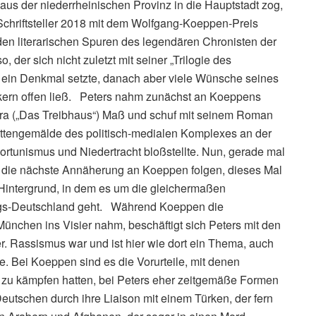
 aus der niederrheinischen Provinz in die Hauptstadt zog,
 Schriftsteller 2018 mit dem Wolfgang-Koeppen-Preis
 den literarischen Spuren des legendären Chronisten der
der sich nicht zuletzt mit seiner „Trilogie des
t ein Denkmal setzte, danach aber viele Wünsche seines
tikern offen ließ. Peters nahm zunächst an Koeppens
ra („Das Treibhaus“) Maß und schuf mit seinem Roman
ttengemälde des politisch-medialen Komplexes an der
portunismus und Niedertracht bloßstellte. Nun, gerade mal
rk“ die nächste Annäherung an Koeppen folgen, dieses Mal
Hintergrund, in dem es um die gleichermaßen
gs-Deutschland geht. Während Koeppen die
München ins Visier nahm, beschäftigt sich Peters mit den
 Rassismus war und ist hier wie dort ein Thema, auch
. Bei Koeppen sind es die Vorurteile, mit denen
 zu kämpfen hatten, bei Peters eher zeitgemäße Formen
eutschen durch ihre Liaison mit einem Türken, der fern