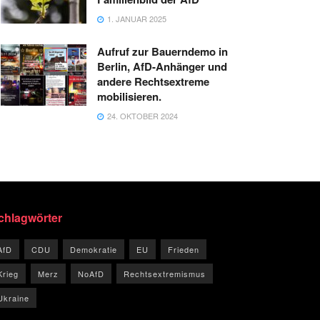
1. JANUAR 2025
Aufruf zur Bauerndemo in
Berlin, AfD-Anhänger und
andere Rechtsextreme
mobilisieren.
24. OKTOBER 2024
chlagwörter
AfD
CDU
Demokratie
EU
Frieden
Krieg
Merz
NoAfD
Rechtsextremismus
Ukraine