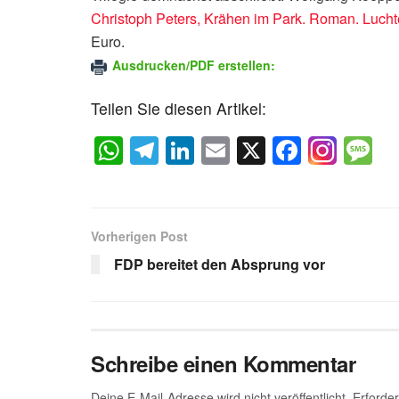
Christoph Peters, Krähen im Park. Roman. Lucht
Euro.
Ausdrucken/PDF erstellen:
Teilen Sie diesen Artikel:
W
T
Li
E
X
F
M
h
el
n
m
a
e
at
e
k
ail
c
s
s
gr
e
e
a
Vorherigen Post
A
a
dI
b
g
FDP bereitet den Absprung vor
p
m
n
o
e
p
o
k
Schreibe einen Kommentar
Deine E-Mail-Adresse wird nicht veröffentlicht.
Erforder