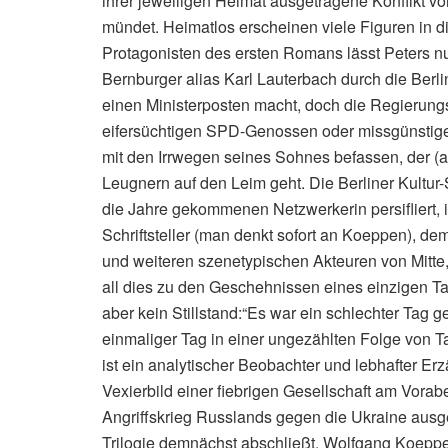
ihrer jeweiligen Heimat ausgetragene Konflikt v
mündet. Heimatlos erscheinen viele Figuren in
Protagonisten des ersten Romans lässt Peters n
Bernburger alias Karl Lauterbach durch die Berli
einen Ministerposten macht, doch die Regierungsb
eifersüchtigen SPD-Genossen oder missgünstige
mit den Irrwegen seines Sohnes befassen, der 
Leugnern auf den Leim geht. Die Berliner Kultur
die Jahre gekommenen Netzwerkerin persifliert,
Schriftsteller (man denkt sofort an Koeppen), dem
und weiteren szenetypischen Akteuren von Mitte,
all dies zu den Geschehnissen eines einzigen 
aber kein Stillstand:“Es war ein schlechter Tag ge
einmaliger Tag in einer ungezählten Folge von Ta
ist ein analytischer Beobachter und lebhafter Erz
Vexierbild einer fiebrigen Gesellschaft am Vorab
Angriffskrieg Russlands gegen die Ukraine ausge
Trilogie demnächst abschließt. Wolfgang Koeppe