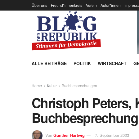
Über uns
Freund*innenkreis
Verein
Autor*innen
Impress
ALLE BEITRÄGE
POLITIK
WIRTSCHAFT
GE
Home
Kultur
Buchbesprechungen
Christoph Peters, 
Buchbesprechung
Von
Gunther Hartwig
7. September 2023