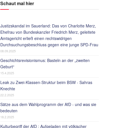
Schaut mal hier
Justizskandal im Sauerland: Das von Charlotte Merz,
Ehefrau von Bundeskanzler Friedrich Merz, geleitete
Amtsgericht erließ einen rechtswidrigen
Durchsuchungsbeschluss gegen eine junge SPD-Frau
08.09.2025
Geschichtsrevisionismus: Basteln an der „zweiten
Geburt“
15.4.2025
Leak zu Zwei-Klassen-Struktur beim BSW - Sahras
Knechte
22.2.2025
Sätze aus dem Wahlprogramm der AfD - und was sie
bedeuten
18.2.2025
Kulturbegriff der AfD : Aufgeladen mit völkischer