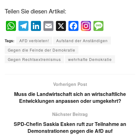
Teilen Sie diesen Artikel:
W
T
Li
E
X
F
M
h
el
n
m
a
e
Tags:
AFD verbieten!
Aufstand der Anständigen
at
e
k
ail
c
ss
Gegen die Feinde der Demokratie
s
gr
e
e
a
Gegen Rechtsextremismus
wehrhafte Demokratie
A
a
dI
b
g
p
m
n
o
e
p
o
Vorherigen Post
k
Muss die Landwirtschaft sich an wirtschaftliche
Entwicklungen anpassen oder umgekehrt?
Nächster Beitrag
SPD-Chefin Saskia Esken ruft zur Teilnahme an
Demonstrationen gegen die AfD auf