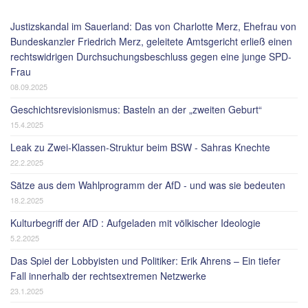
Justizskandal im Sauerland: Das von Charlotte Merz, Ehefrau von
Bundeskanzler Friedrich Merz, geleitete Amtsgericht erließ einen
rechtswidrigen Durchsuchungsbeschluss gegen eine junge SPD-
Frau
08.09.2025
Geschichtsrevisionismus: Basteln an der „zweiten Geburt“
15.4.2025
Leak zu Zwei-Klassen-Struktur beim BSW - Sahras Knechte
22.2.2025
Sätze aus dem Wahlprogramm der AfD - und was sie bedeuten
18.2.2025
Kulturbegriff der AfD : Aufgeladen mit völkischer Ideologie
5.2.2025
Das Spiel der Lobbyisten und Politiker: Erik Ahrens – Ein tiefer
Fall innerhalb der rechtsextremen Netzwerke
23.1.2025