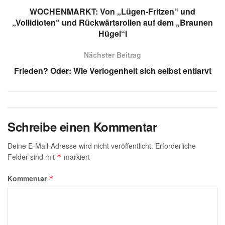
A
a
dI
b
g
WOCHENMARKT: Von „Lügen-Fritzen“ und
p
m
n
o
e
„Vollidioten“ und Rückwärtsrollen auf dem „Braunen
Hügel“I
p
o
k
Nächster Beitrag
Frieden? Oder: Wie Verlogenheit sich selbst entlarvt
Schreibe einen Kommentar
Deine E-Mail-Adresse wird nicht veröffentlicht.
Erforderliche
Felder sind mit
markiert
*
Kommentar
*