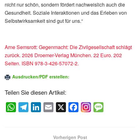
nicht nur schön, sondern fördert nachweislich auch die
Gesundheit. Soziale Interaktionen und das Erleben von
Selbstwirksamkeit sind gut für uns.“
Arne Semsrott: Gegenmacht: Die Zivilgesellschaft schlägt
zurück. 2026 Droemer-Verlag München. 22 Euro. 202
Seiten. ISBN 978-3-426-57072-2.
Ausdrucken/PDF erstellen:
Teilen Sie diesen Artikel:
W
T
Li
E
X
F
M
h
el
n
m
a
e
at
e
k
ail
c
ss
s
gr
e
e
a
Vorherigen Post