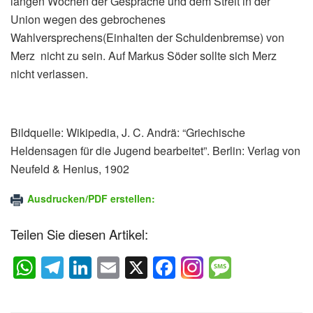
langen Wochen der Gespräche und dem Streit in der
Union wegen des gebrochenes
Wahlversprechens(Einhalten der Schuldenbremse) von
Merz nicht zu sein. Auf Markus Söder sollte sich Merz
nicht verlassen.
Bildquelle: Wikipedia, J. C. Andrä: “Griechische
Heldensagen für die Jugend bearbeitet”. Berlin: Verlag von
Neufeld & Henius, 1902
Ausdrucken/PDF erstellen:
Teilen Sie diesen Artikel:
W
T
Li
E
X
F
M
h
el
n
m
a
e
at
e
k
ail
c
ss