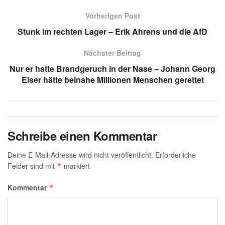
s
gr
e
e
a
Vorherigen Post
A
a
dI
b
g
Stunk im rechten Lager – Erik Ahrens und die AfD
p
m
n
o
e
Nächster Beitrag
p
o
Nur er hatte Brandgeruch in der Nase – Johann Georg
k
Elser hätte beinahe Millionen Menschen gerettet
Schreibe einen Kommentar
Deine E-Mail-Adresse wird nicht veröffentlicht.
Erforderliche
Felder sind mit
markiert
*
Kommentar
*