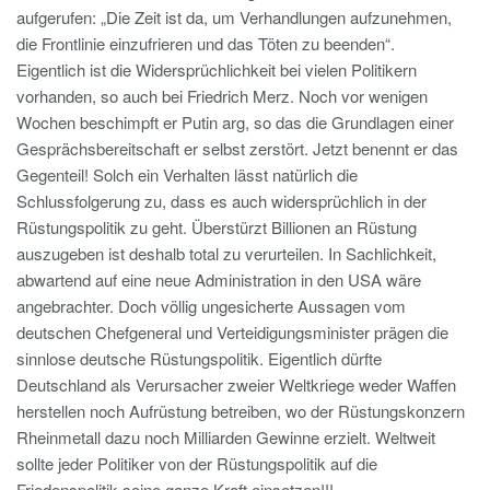
aufgerufen: „Die Zeit ist da, um Verhandlungen aufzunehmen,
die Frontlinie einzufrieren und das Töten zu beenden“.
Eigentlich ist die Widersprüchlichkeit bei vielen Politikern
vorhanden, so auch bei Friedrich Merz. Noch vor wenigen
Wochen beschimpft er Putin arg, so das die Grundlagen einer
Gesprächsbereitschaft er selbst zerstört. Jetzt benennt er das
Gegenteil! Solch ein Verhalten lässt natürlich die
Schlussfolgerung zu, dass es auch widersprüchlich in der
Rüstungspolitik zu geht. Überstürzt Billionen an Rüstung
auszugeben ist deshalb total zu verurteilen. In Sachlichkeit,
abwartend auf eine neue Administration in den USA wäre
angebrachter. Doch völlig ungesicherte Aussagen vom
deutschen Chefgeneral und Verteidigungsminister prägen die
sinnlose deutsche Rüstungspolitik. Eigentlich dürfte
Deutschland als Verursacher zweier Weltkriege weder Waffen
herstellen noch Aufrüstung betreiben, wo der Rüstungskonzern
Rheinmetall dazu noch Milliarden Gewinne erzielt. Weltweit
sollte jeder Politiker von der Rüstungspolitik auf die
Friedenspolitik seine ganze Kraft einsetzen!!!