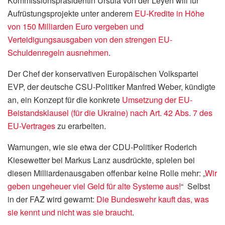
Kommissionspräsidentin Ursula von der Leyen will für
Aufrüstungsprojekte unter anderem
EU-Kredite in Höhe
von 150 Milliarden Euro vergeben und
Verteidigungsausgaben von den strengen EU-
Schuldenregeln ausnehmen
.
Der Chef der konservativen Europäischen Volkspartei
EVP, der deutsche CSU-Politiker Manfred Weber, kündigte
an, ein Konzept für die konkrete
Umsetzung der EU-
Beistandsklausel (für die Ukraine) nach Art. 42 Abs. 7 des
EU-Vertrages
zu erarbeiten.
Warnungen, wie sie etwa der CDU-Politiker Roderich
Kiesewetter bei Markus Lanz ausdrückte, spielen bei
diesen Milliardenausgaben offenbar keine Rolle mehr: „
Wir
geben ungeheuer viel Geld für alte Systeme aus!
“ Selbst
in der FAZ wird gewarnt:
Die Bundeswehr kauft das, was
sie kennt und nicht was sie braucht
.