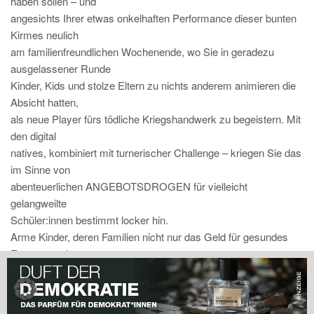
haben sollen – und
angesichts Ihrer etwas onkelhaften Performance dieser bunten
Kirmes neulich
am familienfreundlichen Wochenende, wo Sie in geradezu
ausgelassener Runde
Kinder, Kids und stolze Eltern zu nichts anderem animieren die
Absicht hatten,
als neue Player fürs tödliche Kriegshandwerk zu begeistern. Mit
den digital
natives, kombiniert mit turnerischer Challenge – kriegen Sie das
im Sinne von
abenteuerlichen ANGEBOTSDROGEN für vielleicht
gelangweilte
Schüler:innen bestimmt locker hin.
Arme Kinder, deren Familien nicht nur das Geld für gesundes
Essen, sondern
auch fürs vernünftig aufbauende Freizeit-Gestalten schon lange,
aber nach
neusten Regierungsplänen finanziell dank der lukrativen