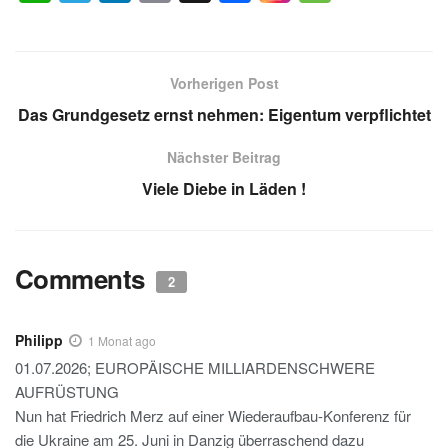
h
el
n
m
a
e
at
e
k
ail
c
ss
s
gr
e
e
a
Vorherigen Post
A
a
dI
b
g
Das Grundgesetz ernst nehmen: Eigentum verpflichtet
p
m
n
o
e
Nächster Beitrag
p
o
Viele Diebe in Läden !
k
Comments
2
Philipp
1 Monat ago
01.07.2026; EUROPÄISCHE MILLIARDENSCHWERE
AUFRÜSTUNG
Nun hat Friedrich Merz auf einer Wiederaufbau-Konferenz für
die Ukraine am 25. Juni in Danzig überraschend dazu