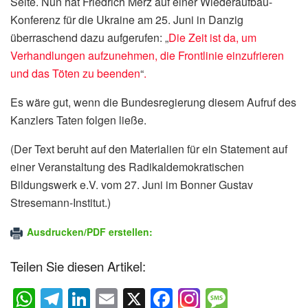
Seite. Nun hat Friedrich Merz auf einer Wiederaufbau-
Konferenz für die Ukraine am 25. Juni in Danzig
überraschend dazu aufgerufen: „
Die Zeit ist da, um
Verhandlungen aufzunehmen, die Frontlinie einzufrieren
und das Töten zu beenden
“
.
Es wäre gut, wenn die Bundesregierung diesem Aufruf des
Kanzlers Taten folgen ließe.
(Der Text beruht auf den Materialien für ein Statement auf
einer Veranstaltung des Radikaldemokratischen
Bildungswerk e.V. vom 27. Juni im Bonner Gustav
Stresemann-Institut.)
Ausdrucken/PDF erstellen:
Teilen Sie diesen Artikel:
W
T
Li
E
X
F
M