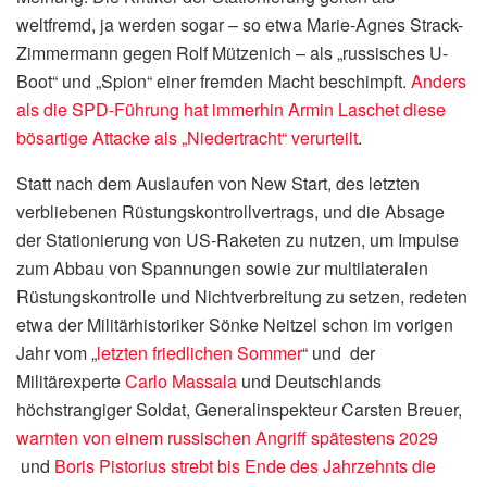
weltfremd, ja werden sogar – so etwa Marie-Agnes Strack-
Zimmermann gegen Rolf Mützenich – als „russisches U-
Boot“ und „Spion“ einer fremden Macht beschimpft.
Anders
als die SPD-Führung hat immerhin Armin Laschet diese
bösartige Attacke als „Niedertracht“ verurteilt
.
Statt nach dem Auslaufen von New Start, des letzten
verbliebenen Rüstungskontrollvertrags, und die Absage
der Stationierung von US-Raketen zu nutzen, um Impulse
zum Abbau von Spannungen sowie zur multilateralen
Rüstungskontrolle und Nichtverbreitung zu setzen, redeten
etwa der Militärhistoriker Sönke Neitzel schon im vorigen
Jahr vom „
letzten friedlichen Sommer
“ und der
Militärexperte
Carlo Massala
und Deutschlands
höchstrangiger Soldat, Generalinspekteur Carsten Breuer,
warnten von einem russischen Angriff spätestens 2029
und
Boris Pistorius strebt bis Ende des Jahrzehnts die