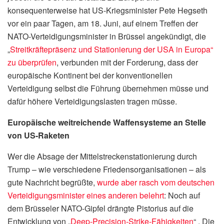
konsequenterweise hat US-Kriegsminister Pete Hegseth
vor ein paar Tagen, am 18. Juni, auf einem Treffen der
NATO-Verteidigungsminister in Brüssel angekündigt, die
„
Streitkräftepräsenz und Stationierung der USA in Europa“
zu überprüfen
, verbunden mit der Forderung, dass der
europäische Kontinent bei der konventionellen
Verteidigung selbst die Führung übernehmen müsse und
dafür höhere Verteidigungslasten tragen müsse.
Europäische weitreichende Waffensysteme an Stelle
von US-Raketen
Wer die Absage der Mittelstreckenstationierung durch
Trump – wie verschiedene Friedensorganisationen – als
gute Nachricht begrüßte,
wurde aber rasch vom deutschen
Verteidigungsminister eines anderen belehrt
: Noch auf
dem Brüsseler NATO-Gipfel drängte Pistorius auf die
Entwicklung von „
Deep-Precision-Strike-Fähigkeiten
“ . Die