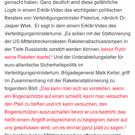
gemacht haben. Ganz deutlich wird diese gefährliche
Logik in einem Erklär-Video des wichtigsten politischen
Beraters von Verteidigungsminister Pistorius, nämlich Dr.
Jasper Wiek. Er sagt in dem einem Erklär-Video des
Verteidigungsministeriums: „Es sollen mit der Stationierung
der US-Mittelstreckenraketen Raketenabschussrampen in
der Tiefe Russlands zerstört werden können,
bevor Putin
seine Raketen startet
.“ Und der Unterabteilungsleiter für
euro-atlantische Sicherheitspolitik im
Verteidigungsministerium, Brigadegeneral Maik Keller
,
griff
im Zusammenhang mit der Raketenstationierung zu
folgendem Bild: „
Das kann man sich so vorstellen, wenn
ein Bogenschütze auf einen schießt, kann man versuchen
den Pfeil zu treffen und ich kann versuchen, den
Bogenschützen auszuschalten bevor er uns bedroht, das
heißt einem Angriff entsprechend zu begegnen, bevor auf
uns geschossen wird, um es einmal ganz platt zu sagen
.“