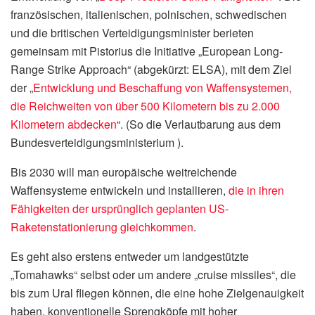
französischen, italienischen, polnischen, schwedischen
und die britischen Verteidigungsminister berieten
gemeinsam mit Pistorius die Initiative „European Long-
Range Strike Approach“ (abgekürzt: ELSA), mit dem Ziel
der „
Entwicklung und Beschaffung von Waffensystemen,
die Reichweiten von über 500 Kilometern bis zu 2.000
Kilometern abdecken
“. (So die Verlautbarung aus dem
Bundesverteidigungsministerium ).
Bis 2030 will man europäische weitreichende
Waffensysteme entwickeln und installieren,
die in ihren
Fähigkeiten der ursprünglich geplanten US-
Raketenstationierung gleichkommen
.
Es geht also erstens entweder um landgestützte
„Tomahawks“ selbst oder um andere „cruise missiles“, die
bis zum Ural fliegen können, die eine hohe Zielgenauigkeit
haben, konventionelle Sprengköpfe mit hoher