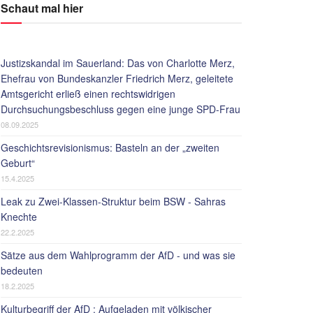
Schaut mal hier
Justizskandal im Sauerland: Das von Charlotte Merz,
Ehefrau von Bundeskanzler Friedrich Merz, geleitete
Amtsgericht erließ einen rechtswidrigen
Durchsuchungsbeschluss gegen eine junge SPD-Frau
08.09.2025
Geschichtsrevisionismus: Basteln an der „zweiten
Geburt“
15.4.2025
Leak zu Zwei-Klassen-Struktur beim BSW - Sahras
Knechte
22.2.2025
Sätze aus dem Wahlprogramm der AfD - und was sie
bedeuten
18.2.2025
Kulturbegriff der AfD : Aufgeladen mit völkischer