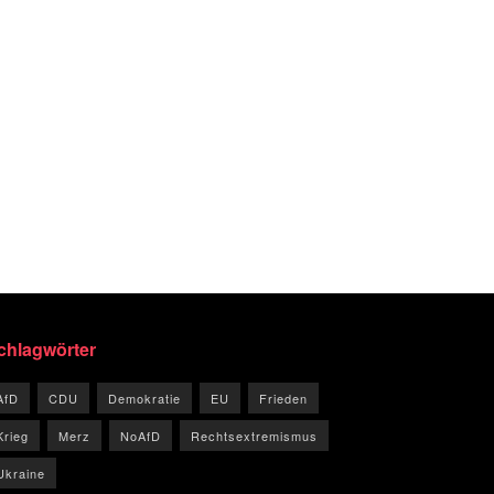
chlagwörter
AfD
CDU
Demokratie
EU
Frieden
Krieg
Merz
NoAfD
Rechtsextremismus
Ukraine