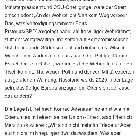
Ministerpräsident und CSU-Chef, ginge, wäre der Streit
entschieden: „An der Wehrpflicht führt kein Weg vorbei.“
Das, was Verteidigungsminister Boris
Pistorius(SPD)vorgelegt habe, als freiwilliger Wehrdienst,
stuft der wortgewaltige und selten auf Kompromisssuche
sich befindende Söder schlicht und einfach als „Wischi-
Waschi“ ein. Anders sieht das Juso-Chef Philipp Türmer:
Es sei ihm „ein Rätsel, warum jetzt die Wehrpflicht auf den
Tisch kommt.“ Na, wegen Putin und der von Militärexperten
ausgerufenen Warnung, Russland werde 2029 in der Lage
sein, das übrige Europa anzugreifen. Oder sieht der Juso
das anders?
Die Lage ist, frei nach Konrad Adenauer, so ernst wie nie.
Oder um es mit einem seiner Unions-Erben, also Friedrich
Merz zu skizzieren: „Wir sind nicht mehr im Frieden.“ Aber
auch nicht im Krieg. Irgendwo dazwischen. Was aber