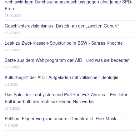
rechtswidrigen Durchsuchungsbeschluss gegen eine junge SPD-
Frau
08.09.2025
Geschichtsrevisionismus: Basteln an der „zweiten Geburt“
15.4.2025
Leak zu Zwei-Klassen-Struktur beim BSW - Sahras Knechte
22.2.2025
Sätze aus dem Wahlprogramm der AfD - und was sie bedeuten
18.2.2025
Kulturbegriff der AfD : Aufgeladen mit völkischer Ideologie
5.2.2025
Das Spiel der Lobbyisten und Politiker: Erik Ahrens – Ein tiefer
Fall innerhalb der rechtsextremen Netzwerke
23.1.2025
Petition: Finger weg von unserer Demokratie, Herr Musk
3.1.2025