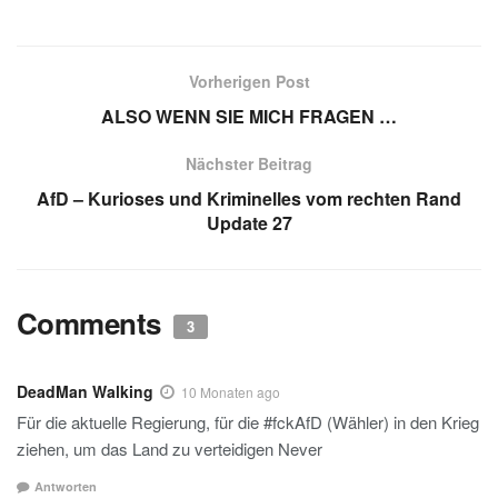
h
el
n
m
a
e
at
e
k
ail
c
ss
s
gr
e
e
a
Vorherigen Post
A
a
dI
b
g
ALSO WENN SIE MICH FRAGEN …
p
m
n
o
e
Nächster Beitrag
p
o
AfD – Kurioses und Kriminelles vom rechten Rand
k
Update 27
Comments
3
DeadMan Walking
10 Monaten ago
Für die aktuelle Regierung, für die #fckAfD (Wähler) in den Krieg
ziehen, um das Land zu verteidigen Never
Antworten