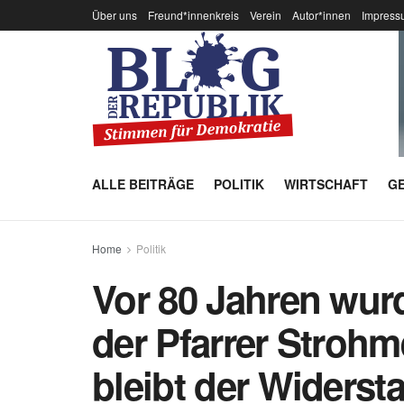
Über uns
Freund*innenkreis
Verein
Autor*innen
Impress
ALLE BEITRÄGE
POLITIK
WIRTSCHAFT
GE
Home
Politik
Vor 80 Jahren wurd
der Pfarrer Stroh
bleibt der Widersta