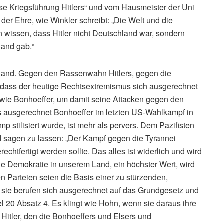
ose Kriegsführung Hitlers“ und vom Hausmeister der Uni
der Ehre, wie Winkler schreibt: „Die Welt und die
wissen, dass Hitler nicht Deutschland war, sondern
land gab.“
chland. Gegen den Rassenwahn Hitlers, gegen die
 dass der heutige Rechtsextremismus sich ausgerechnet
en wie Bonhoeffer, um damit seine Attacken gegen den
ss ausgerechnet Bonhoeffer im letzten US-Wahlkampf in
stilisiert wurde, ist mehr als pervers. Dem Pazifisten
d sagen zu lassen: „Der Kampf gegen die Tyrannei
rechtfertigt werden sollte. Das alles ist widerlich und wird
he Demokratie in unserem Land, ein höchster Wert, wird
n Parteien seien die Basis einer zu stürzenden,
d sie berufen sich ausgerechnet auf das Grundgesetz und
kel 20 Absatz 4. Es klingt wie Hohn, wenn sie daraus ihre
 Hitler, den die Bonhoeffers und Elsers und