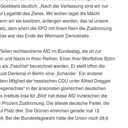
Goebbels deutlich. „Nach der Verfassung sind wir nur
ur Legalität des Zieles. Wir wollen legal die Macht
enn wir sie besitzen, anfangen werden, das ist unsere
tz, dem allein die SPD mit ihrem Nein die Zustimmung
. Das war das Ende der Weimarer Demokratie.
Teilen rechtsextreme AfD im Bundestag, sie ist zur
en und Nazis in ihren Reihen. Einer ihrer Wortführer Björn
ls „Faschist“ bezeichnet werden. Er stellt offen die
ust-Denkmal in Berlin eine „Schande“. Ein anderer
edem Mitglied der hessischen CDU unter Alfred Dregger
liegenschiss“ in der ansonsten glorreichen deutschen
nstituts Insa für „Bild“ hat diese AfD inzwischen die
4 Prozent Zustimmung. Die älteste deutsche Partei, die
uf Platz drei. Die Grünen erreichen gerade mal 12
holt. Bei der Bundestagswahl hatte die Union noch 28,6