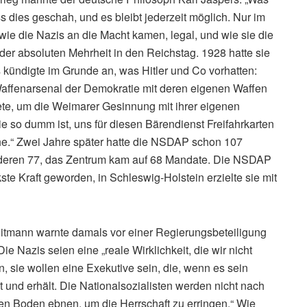
dies geschah, und es bleibt jederzeit möglich. Nur im
wie die Nazis an die Macht kamen, legal, und wie sie die
er absoluten Mehrheit in den Reichstag. 1928 hatte sie
kündigte im Grunde an, was Hitler und Co vorhatten:
Waffenarsenal der Demokratie mit deren eigenen Waffen
te, um die Weimarer Gesinnung mit ihrer eigenen
 so dumm ist, uns für diesen Bärendienst Freifahrkarten
che.“ Zwei Jahre später hatte die NSDAP schon 107
deren 77, das Zentrum kam auf 68 Mandate. Die NSDAP
ste Kraft geworden, in Schleswig-Holstein erzielte sie mit
tmann warnte damals vor einer Regierungsbeteiligung
e Nazis seien eine „reale Wirklichkeit, die wir nicht
n, sie wollen eine Exekutive sein, die, wenn es sein
t und erhält. Die Nationalsozialisten werden nicht nach
den Boden ebnen, um die Herrschaft zu erringen.“ Wie