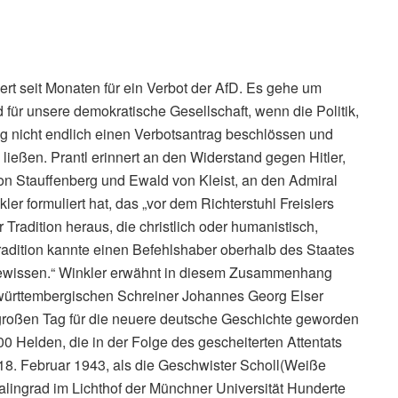
iert seit Monaten für ein Verbot der AfD. Es gehe um
d für unsere demokratische Gesellschaft, wenn die Politik,
 nicht endlich einen Verbotsantrag beschlössen und
ießen. Prantl erinnert an den Widerstand gegen Hitler,
on Stauffenberg und Ewald von Kleist, an den Admiral
er formuliert hat, das „vor dem Richterstuhl Freislers
 Tradition heraus, die christlich oder humanistisch,
radition kannte einen Befehlshaber oberhalb des Staates
Gewissen.“ Winkler erwähnt in diesem Zusammenhang
 württembergischen Schreiner Johannes Georg Elser
 großen Tag für die neuere deutsche Geschichte geworden
00 Helden, die in der Folge des gescheiterten Attentats
18. Februar 1943, als die Geschwister Scholl(Weiße
lingrad im Lichthof der Münchner Universität Hunderte