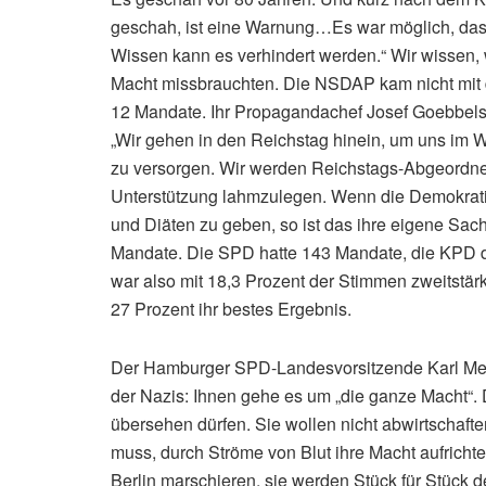
geschah, ist eine Warnung…Es war möglich, dass 
Wissen kann es verhindert werden.“ Wir wissen, 
Macht missbrauchten. Die NSDAP kam nicht mit d
12 Mandate. Ihr Propagandachef Josef Goebbels 
„Wir gehen in den Reichstag hinein, um uns im 
zu versorgen. Wir werden Reichstags-Abgeordne
Unterstützung lahmzulegen. Wenn die Demokratie
und Diäten zu geben, so ist das ihre eigene Sa
Mandate. Die SPD hatte 143 Mandate, die KPD 
war also mit 18,3 Prozent der Stimmen zweitstärk
27 Prozent ihr bestes Ergebnis.
Der Hamburger SPD-Landesvorsitzende Karl Mei
der Nazis: Ihnen gehe es um „die ganze Macht“. Di
übersehen dürfen. Sie wollen nicht abwirtschafte
muss, durch Ströme von Blut ihre Macht aufrichte
Berlin marschieren, sie werden Stück für Stück 