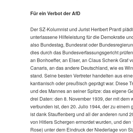
Für ein Verbot der AfD
Der SZ-Kolumnist und Jurist Heribert Prantl pläd
unterlassene Hilfeleistung für die Demokratie un
also Bundestag, Bundesrat oder Bundesregierung
dies durch das Bundesverfassungsgericht prüfen l
an Bonhoeffer, an Elser, an Claus Schenk Graf v
Canaris, an das andere Deutschland, wie es Winkl
stand. Seine besten Vertreter handelten aus einer
kantianisch oder preußisch geprägt war. Diese T
und des Mannes an seiner Spitze: das eigene 
drei Daten: den 8. November 1939, der mit dem
verbunden ist, den 20. Julio 1944, der zu einem
ist dank Stauffenberg und all der anderen rund 2
von Hitlers Schergen ermordet wurden, und den 
Rose) unter dem Eindruck der Niederlage von Sta