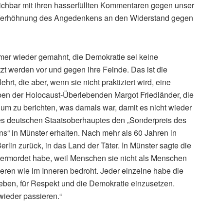
eichbar mit ihren hasserfüllten Kommentaren gegen unser
 „Verhöhnung des Angedenkens an den Widerstand gegen
mer wieder gemahnt, die Demokratie sei keine
tzt werden vor und gegen ihre Feinde. Das ist die
rt, die aber, wenn sie nicht praktiziert wird, eine
ben der Holocaust-Überlebenden Margot Friedländer, die
 um zu berichten, was damals war, damit es nicht wieder
es deutschen Staatsoberhauptes den „Sonderpreis des
ns“ in Münster erhalten. Nach mehr als 60 Jahren in
rlin zurück, in das Land der Täter. In Münster sagte die
n ermordet habe, weil Menschen sie nicht als Menschen
ußeren wie im Inneren bedroht. Jeder einzelne habe die
leben, für Respekt und die Demokratie einzusetzen.
 wieder passieren.“