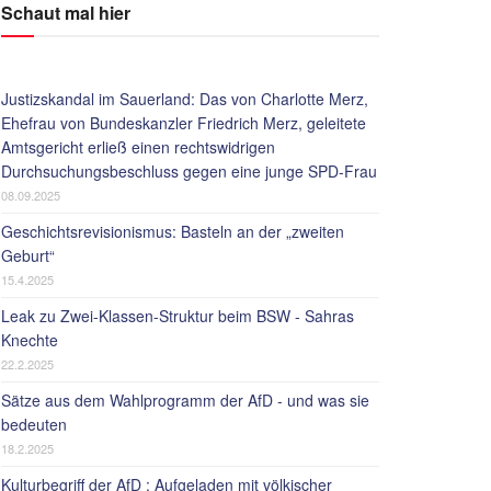
Schaut mal hier
Justizskandal im Sauerland: Das von Charlotte Merz,
Ehefrau von Bundeskanzler Friedrich Merz, geleitete
Amtsgericht erließ einen rechtswidrigen
Durchsuchungsbeschluss gegen eine junge SPD-Frau
08.09.2025
Geschichtsrevisionismus: Basteln an der „zweiten
Geburt“
15.4.2025
Leak zu Zwei-Klassen-Struktur beim BSW - Sahras
Knechte
22.2.2025
Sätze aus dem Wahlprogramm der AfD - und was sie
bedeuten
18.2.2025
Kulturbegriff der AfD : Aufgeladen mit völkischer