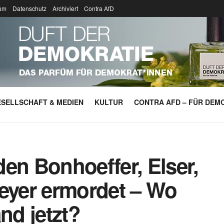
um
Datenschutz
Archiviert
Contra AfD
SELLSCHAFT & MEDIEN
KULTUR
CONTRA AFD – FÜR DEMO
en Bonhoeffer, Elser,
meyer ermordet – Wo
nd jetzt?