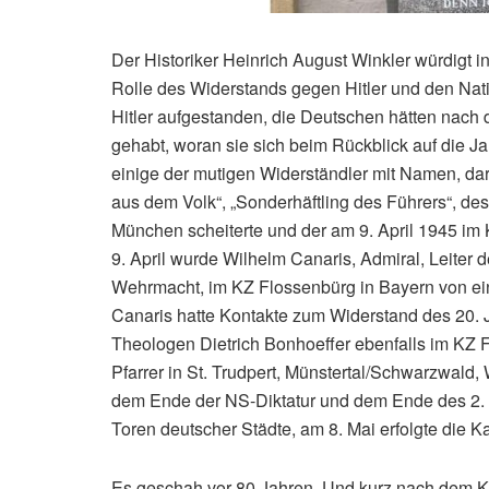
Der Historiker Heinrich August Winkler würdigt
Rolle des Widerstands gegen Hitler und den Nat
Hitler aufgestanden, die Deutschen hätten nach 
gehabt, woran sie sich beim Rückblick auf die Ja
einige der mutigen Widerständler mit Namen, dar
aus dem Volk“, „Sonderhäftling des Führers“, d
München scheiterte und der am 9. April 1945 i
9. April wurde Wilhelm Canaris, Admiral, Leiter
Wehrmacht, im KZ Flossenbürg in Bayern von ein
Canaris hatte Kontakte zum Widerstand des 20. 
Theologen Dietrich Bonhoeffer ebenfalls im KZ 
Pfarrer in St. Trudpert, Münstertal/Schwarzwald
dem Ende der NS-Diktatur und dem Ende des 2. W
Toren deutscher Städte, am 8. Mai erfolgte die Ka
Es geschah vor 80 Jahren. Und kurz nach dem K