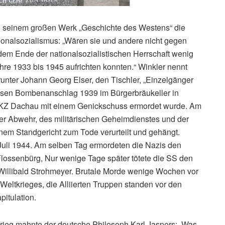
 in seinem großen Werk „Geschichte des Westens“ die
ionalsozialismus: „Wären sie und andere nicht gegen
dem Ende der nationalsozialistischen Herrschaft wenig
hre 1933 bis 1945 aufrichten konnten.“ Winkler nennt
unter Johann Georg Elser, den Tischler, „Einzelgänger
essen Bombenanschlag 1939 im Bürgerbräukeller in
m KZ Dachau mit einem Genickschuss ermordet wurde. Am
 der Abwehr, des militärischen Geheimdienstes und der
em Standgericht zum Tode verurteilt und gehängt.
Juli 1944. Am selben Tag ermordeten die Nazis den
Flossenbürg, Nur wenige Tage später tötete die SS den
, Willibald Strohmeyer. Brutale Morde wenige Wochen vor
eltkrieges, die Alliierten Truppen standen vor den
pitulation.
rieg mahnte der deutsche Philosoph Karl Jaspers: „Was