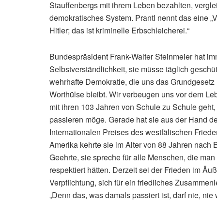
Stauffenbergs mit ihrem Leben bezahlten, vergl
demokratisches System. Prantl nennt das eine
Hitler; das ist kriminelle Erbschleicherei.“
Bundespräsident Frank-Walter Steinmeier hat im
Selbstverständlichkeit, sie müsse täglich geschü
wehrhafte Demokratie, die uns das Grundgesetz leh
Worthülse bleibt. Wir verbeugen uns vor dem Le
mit ihren 103 Jahren von Schule zu Schule geht,
passieren möge. Gerade hat sie aus der Hand d
Internationalen Preises des westfälischen Friede
Amerika kehrte sie im Alter von 88 Jahren nach Be
Geehrte, sie spreche für alle Menschen, die ma
respektiert hätten. Derzeit sei der Frieden im Ä
Verpflichtung, sich für ein friedliches Zusammen
„Denn das, was damals passiert ist, darf nie, nie