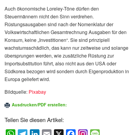
Auch ökonomische Loreley-Töne dürfen den
Steuermännern nicht den Sinn verdrehen.
Rüstungsausgaben sind nach der Nomenklatur der
Volkswirtschaftlichen Gesamtrechnung Ausgaben für den
Konsum, keine „Investitionen“. Sie sind prinzipiell
wachstumsschädlich, das kann nur zeitweise und solange
übersprungen werden, wie zusätzliche Rüstung zur
Importsubstitution führt, also nicht aus den USA oder
Südkorea bezogen wird sondern durch Eigenproduktion in
Europa geliefert wird.
Bildquelle:
Pixabay
Ausdrucken/PDF erstellen:
Teilen Sie diesen Artikel:
W
T
Li
E
X
F
M