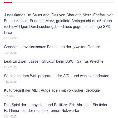
Justizskandal im Sauerland: Das von Charlotte Merz, Ehefrau von
Bundeskanzler Friedrich Merz, geleitete Amtsgericht erließ einen
rechtswidrigen Durchsuchungsbeschluss gegen eine junge SPD-
Frau
08.09.2025
Geschichtsrevisionismus: Basteln an der „zweiten Geburt“
15.4.2025
Leak zu Zwei-Klassen-Struktur beim BSW - Sahras Knechte
22.2.2025
Sätze aus dem Wahlprogramm der AfD - und was sie bedeuten
18.2.2025
Kulturbegriff der AfD : Aufgeladen mit völkischer Ideologie
5.2.2025
Das Spiel der Lobbyisten und Politiker: Erik Ahrens – Ein tiefer
Fall innerhalb der rechtsextremen Netzwerke
23.1.2025