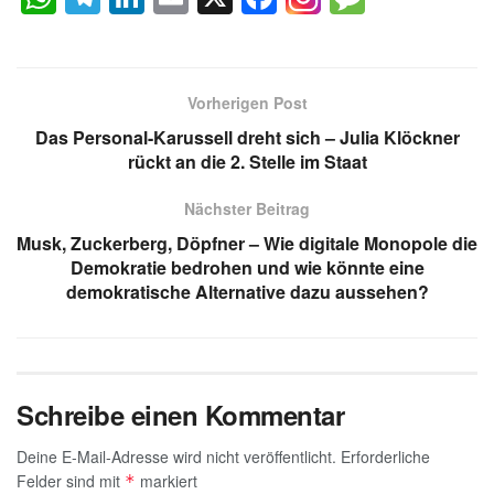
h
el
n
m
a
e
at
e
k
ail
c
ss
s
gr
e
e
a
Vorherigen Post
A
a
dI
b
g
Das Personal-Karussell dreht sich – Julia Klöckner
p
m
n
o
e
rückt an die 2. Stelle im Staat
p
o
Nächster Beitrag
k
Musk, Zuckerberg, Döpfner – Wie digitale Monopole die
Demokratie bedrohen und wie könnte eine
demokratische Alternative dazu aussehen?
Schreibe einen Kommentar
Deine E-Mail-Adresse wird nicht veröffentlicht.
Erforderliche
Felder sind mit
markiert
*