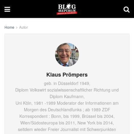
Home
Autor
Klaus Prömpers
geb. in Düsseldorf 1949,
Diplom Volkswirt sozialwissenschaftlicher Richtung und
Diplom Kaufmann,
Uni Köln, 1981 -1989 Moderator der Informationen am
Morgen des Deutschlandfunks ; ab 1989 ZDF
Korrespondent : Bonn, bis 1999, Brüssel bis 2004,
Wien/Südosteuropa bis 2011, New York bis 2014,
seitdem wieder Freier Journalist mit Schwerpunkten