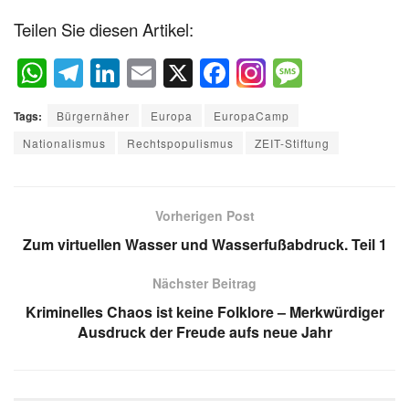
Teilen Sie diesen Artikel:
W
T
Li
E
X
F
M
h
el
n
m
a
e
Tags:
Bürgernäher
Europa
EuropaCamp
at
e
k
ail
c
ss
Nationalismus
Rechtspopulismus
ZEIT-Stiftung
s
gr
e
e
a
A
a
dI
b
g
p
m
n
o
e
Vorherigen Post
p
o
Zum virtuellen Wasser und Wasserfußabdruck. Teil 1
k
Nächster Beitrag
Kriminelles Chaos ist keine Folklore – Merkwürdiger
Ausdruck der Freude aufs neue Jahr