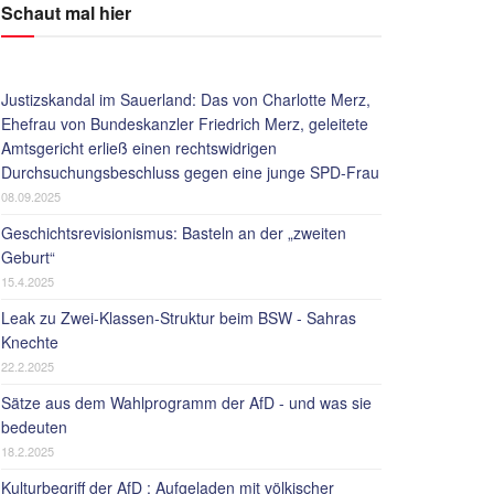
Schaut mal hier
Justizskandal im Sauerland: Das von Charlotte Merz,
Ehefrau von Bundeskanzler Friedrich Merz, geleitete
Amtsgericht erließ einen rechtswidrigen
Durchsuchungsbeschluss gegen eine junge SPD-Frau
08.09.2025
Geschichtsrevisionismus: Basteln an der „zweiten
Geburt“
15.4.2025
Leak zu Zwei-Klassen-Struktur beim BSW - Sahras
Knechte
22.2.2025
Sätze aus dem Wahlprogramm der AfD - und was sie
bedeuten
18.2.2025
Kulturbegriff der AfD : Aufgeladen mit völkischer