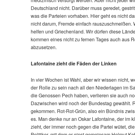
medizinisch versorgt werden. Aber nicht jeder wi
Deutschland nicht. Darüber muss geredet, gestri
was die Parteien vorhaben. Hier geht es nicht d
nicht darum, Fremde einfach rauszuschmeißen. W
helfen und Griechenland. Wir dürfen diese Lände
kommen eines nicht zu fernen Tages auch aus Ro
abzusetzen.
Lafontaine zieht die Fäden der Linken
In vier Wochen ist Wahl, aber wir wissen nicht, 
der Rolle zu sein nach all den Niederlagen im 
die Genossen Pech haben, verlieren sie auch n
Dazwischen wird noch der Bundestag gewählt. Ro
gekommen. Rot-Rot-Grün, also ein Bündnis zwis
es. Man denke nur an Oskar Lafontaine, der im 
zieht, der immer noch gegen die Partei wütet, die
Politiker, mit dem er einst gemeinsam Helmut Ko