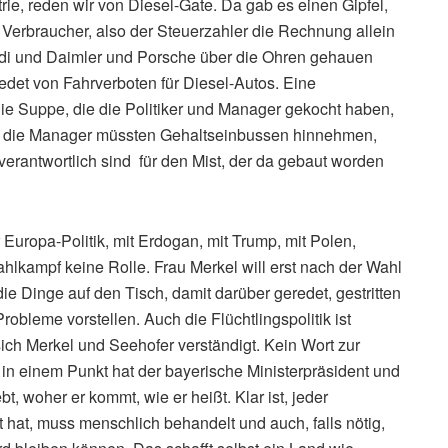
ie, reden wir von Diesel-Gate. Da gab es einen Gipfel,
Verbraucher, also der Steuerzahler die Rechnung allein
udi und Daimler und Porsche über die Ohren gehauen
edet von Fahrverboten für Diesel-Autos. Eine
die Suppe, die die Politiker und Manager gekocht haben,
mt, die Manager müssten Gehaltseinbussen hinnehmen,
e verantwortlich sind für den Mist, der da gebaut worden
r Europa-Politik, mit Erdogan, mit Trump, mit Polen,
hlkampf keine Rolle. Frau Merkel will erst nach der Wahl
ie Dinge auf den Tisch, damit darüber geredet, gestritten
Probleme vorstellen. Auch die Flüchtlingspolitik ist
h Merkel und Seehofer verständigt. Kein Wort zur
r in einem Punkt hat der bayerische Ministerpräsident und
, woher er kommt, wie er heißt. Klar ist, jeder
t hat, muss menschlich behandelt und auch, falls nötig,