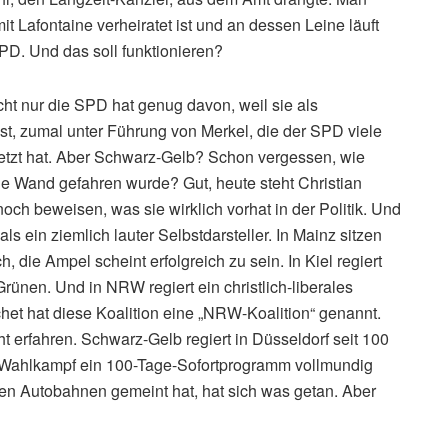
 Lafontaine verheiratet ist und an dessen Leine läuft
SPD. Und das soll funktionieren?
icht nur die SPD hat genug davon, weil sie als
 ist, zumal unter Führung von Merkel, die der SPD viele
setzt hat. Aber Schwarz-Gelb? Schon vergessen, wie
ie Wand gefahren wurde? Gut, heute steht Christian
ch beweisen, was sie wirklich vorhat in der Politik. Und
ls ein ziemlich lauter Selbstdarsteller. In Mainz sitzen
 die Ampel scheint erfolgreich zu sein. In Kiel regiert
nen. Und in NRW regiert ein christlich-liberales
et hat diese Koalition eine „NRW-Koalition“ genannt.
ht erfahren. Schwarz-Gelb regiert in Düsseldorf seit 100
m Wahlkampf ein 100-Tage-Sofortprogramm vollmundig
den Autobahnen gemeint hat, hat sich was getan. Aber