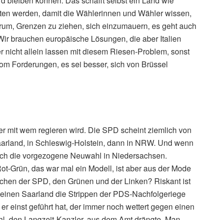
rd bleiben können. Das schafft selbst ein Land wie
tten werden, damit die Wählerinnen und Wähler wissen,
arum, Grenzen zu ziehen, sich einzumauern, es geht auch
ir brauchen europäische Lösungen, die aber Italien
r nicht allein lassen mit diesem Riesen-Problem, sonst
m Forderungen, es sei besser, sich von Brüssel
wer mit wem regieren wird. Die SPD scheint ziemlich von
Saarland, in Schleswig-Holstein, dann in NRW. Und wenn
och die vorgezogene Neuwahl in Niedersachsen.
t-Grün, das war mal ein Modell, ist aber aus der Mode
chen der SPD, den Grünen und der Linken? Riskant ist
kleinen Saarland die Strippen der PDS-Nachfolgeriege
 er einst geführt hat, der immer noch wettert gegen einen
hl, den Langzeit-Kanzler, aus dem Amt drängte. Man