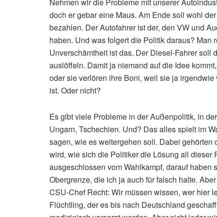
Nehmen wir die Probleme mit unserer Autoindustr
doch er gebar eine Maus. Am Ende soll wohl der 
bezahlen. Der Autofahrer ist der, den VW und A
haben. Und was folgert die Politik daraus? Man r
Unverschämtheit ist das. Der Diesel-Fahrer soll 
auslöffeln. Damit ja niemand auf die Idee kom
oder sie verlören ihre Boni, weil sie ja irgendwi
ist. Oder nicht?
Es gibt viele Probleme in der Außenpolitik, in de
Ungarn, Tschechien. Und? Das alles spielt im Wa
sagen, wie es weitergehen soll. Dabei gehörten d
wird, wie sich die Politiker die Lösung all dieser 
ausgeschlossen vom Wahlkampf, darauf haben sic
Obergrenze, die ich ja auch für falsch halte. Abe
CSU-Chef Recht: Wir müssen wissen, wer hier lebt
Flüchtling, der es bis nach Deutschland geschaff