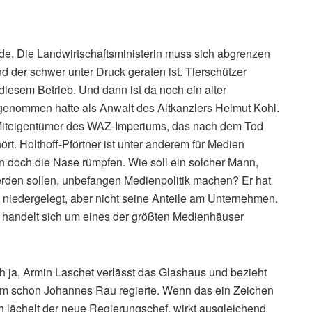
de. Die Landwirtschaftsministerin muss sich abgrenzen
d der schwer unter Druck geraten ist. Tierschützer
iesem Betrieb. Und dann ist da noch ein alter
rgenommen hatte als Anwalt des Altkanzlers Helmut Kohl.
m Miteigentümer des WAZ-Imperiums, das nach dem Tod
rt. Holthoff-Pförtner ist unter anderem für Medien
n doch die Nase rümpfen. Wie soll ein solcher Mann,
erden sollen, unbefangen Medienpolitik machen? Er hat
niedergelegt, aber nicht seine Anteile am Unternehmen.
s handelt sich um eines der größten Medienhäuser
h ja, Armin Laschet verlässt das Glashaus und bezieht
dem schon Johannes Rau regierte. Wenn das ein Zeichen
h lächelt der neue Regierungschef, wirkt ausgleichend