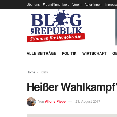
Über uns
Freund*innenkreis
Verein
Autor*innen
Impress
ALLE BEITRÄGE
POLITIK
WIRTSCHAFT
GE
Home
Politik
Heißer Wahlkamp
Von
Alfons Pieper
23. August 2017