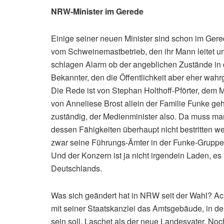
NRW-Minister im Gerede
Einige seiner neuen Minister sind schon im Gere
vom Schweinemastbetrieb, den ihr Mann leitet un
schlagen Alarm ob der angeblichen Zustände in d
Bekannter, den die Öffentlichkeit aber eher wah
Die Rede ist von Stephan Holthoff-Pförter, de
von Anneliese Brost allein der Familie Funke gehö
zuständig, der Medienminister also. Da muss ma
dessen Fähigkeiten überhaupt nicht bestritten w
zwar seine Führungs-Ämter in der Funke-Gruppe 
Und der Konzern ist ja nicht irgendein Laden, e
Deutschlands.
Was sich geändert hat in NRW seit der Wahl? Ac
mit seiner Staatskanzlei das Amtsgebäude, in 
sein soll. Laschet als der neue Landesvater. Noc