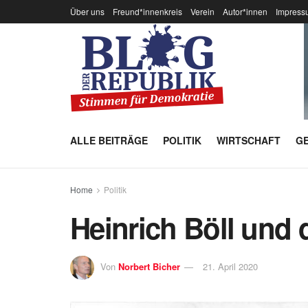
Über uns
Freund*innenkreis
Verein
Autor*innen
Impress
ALLE BEITRÄGE
POLITIK
WIRTSCHAFT
GE
Home
Politik
Heinrich Böll und 
Von
Norbert Bicher
21. April 2020