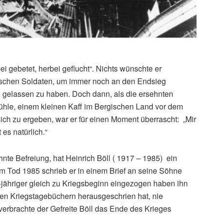
ei gebetet, herbei geflucht“. Nichts wünschte er
anischen Soldaten, um immer noch an den Endsieg
h gelassen zu haben. Doch dann, als die ersehnten
mühle, einem kleinen Kaff im Bergischen Land vor dem
ich zu ergeben, war er für einen Moment überrascht: „Mir
 es natürlich.“
hnte Befreiung, hat Heinrich Böll ( 1917 – 1985) ein
em Tod 1985 schrieb er in einem Brief an seine Söhne
1-jähriger gleich zu Kriegsbeginn eingezogen haben ihn
inen Kriegstagebüchern herausgeschrien hat, nie
verbrachte der Gefreite Böll das Ende des Krieges