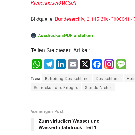
Kiepenheuer&Witsch
Bildquelle:
Bundesarchiv, B 145 Bild-P008041 /
Ausdrucken/PDF erstellen:
Teilen Sie diesen Artikel:
W
T
Li
E
X
F
M
h
el
n
m
a
e
Tags:
Befreiung Deutschland
Deutschland
Hein
at
e
k
ail
c
s
Schrecken des Krieges
Stunde Nichts
s
gr
e
e
a
A
a
dI
b
g
p
m
n
o
e
Vorherigen Post
p
o
Zum virtuellen Wasser und
Wasserfußabdruck. Teil 1
k