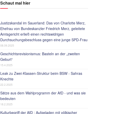
Schaut mal hier
Justizskandal im Sauerland: Das von Charlotte Merz,
Ehefrau von Bundeskanzler Friedrich Merz, geleitete
Amtsgericht erließ einen rechtswidrigen
Durchsuchungsbeschluss gegen eine junge SPD-Frau
08.09.2025
Geschichtsrevisionismus: Basteln an der „zweiten
Geburt“
15.4.2025
Leak zu Zwei-Klassen-Struktur beim BSW - Sahras
Knechte
22.2.2025
Sätze aus dem Wahlprogramm der AfD - und was sie
bedeuten
18.2.2025
Kulturbegriff der AfD : Aufgeladen mit völkischer