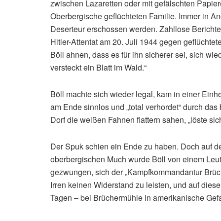
zwischen Lazaretten oder mit gefälschten Papier
Oberbergische geflüchteten Familie. Immer in Ang
Deserteur erschossen werden. Zahllose Berichte
Hitler-Attentat am 20. Juli 1944 gegen geflüchtet
Böll ahnen, dass es für ihn sicherer sei, sich 
versteckt ein Blatt im Wald.“
Böll machte sich wieder legal, kam in einer Einhe
am Ende sinnlos und „total verhordet“ durch das 
Dorf die weißen Fahnen flattern sahen, „löste si
Der Spuk schien ein Ende zu haben. Doch auf d
oberbergischen Much wurde Böll von einem Leutnan
gezwungen, sich der „Kampfkommandantur Brüche
Irren keinen Widerstand zu leisten, und auf di
Tagen – bei Brüchermühle in amerikanische Gef