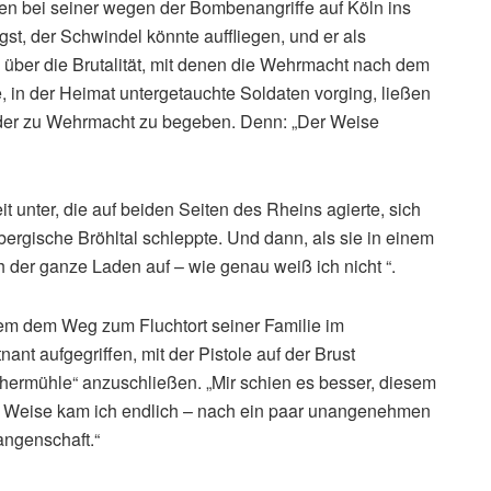
en bei seiner wegen der Bombenangriffe auf Köln ins
st, der Schwindel könnte auffliegen, und er als
 über die Brutalität, mit denen die Wehrmacht nach dem
e, in der Heimat untergetauchte Soldaten vorging, ließen
wieder zu Wehrmacht zu begeben. Denn: „Der Weise
it unter, die auf beiden Seiten des Rheins agierte, sich
bergische Bröhltal schleppte. Und dann, als sie in einem
ch der ganze Laden auf – wie genau weiß ich nicht “.
em dem Weg zum Fluchtort seiner Familie im
t aufgegriffen, mit der Pistole auf der Brust
rmühle“ anzuschließen. „Mir schien es besser, diesem
ese Weise kam ich endlich – nach ein paar unangenehmen
angenschaft.“