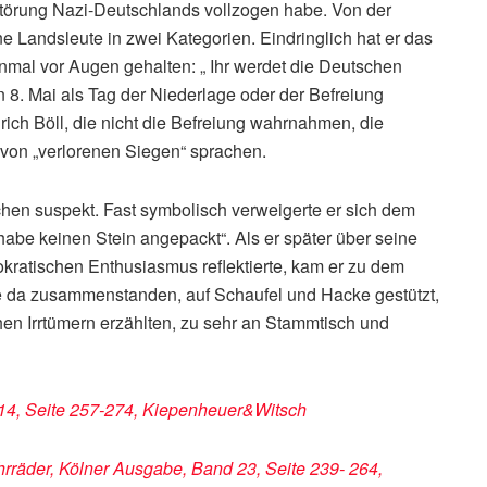
rstörung Nazi-Deutschlands vollzogen habe. Von der
ne Landsleute in zwei Kategorien. Eindringlich hat er das
nmal vor Augen gehalten: „ Ihr werdet die Deutschen
8. Mai als Tag der Niederlage oder der Befreiung
rich Böll, die nicht die Befreiung wahrnahmen, die
von „verlorenen Siegen“ sprachen.
hen suspekt. Fast symbolisch verweigerte er sich dem
habe keinen Stein angepackt“. Als er später über seine
okratischen Enthusiasmus reflektierte, kam er zu dem
 sie da zusammenstanden, auf Schaufel und Hacke gestützt,
hen Irrtümern erzählten, zu sehr an Stammtisch und
 14, Seite 257-274, Kiepenheuer&Witsch
hrräder, Kölner Ausgabe, Band 23, Seite 239- 264,