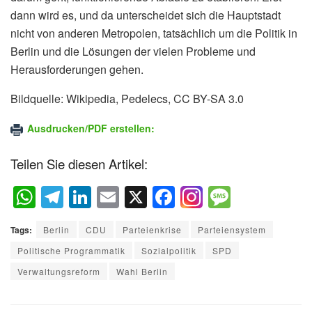
dann wird es, und da unterscheidet sich die Hauptstadt
nicht von anderen Metropolen, tatsächlich um die Politik in
Berlin und die Lösungen der vielen Probleme und
Herausforderungen gehen.
Bildquelle: Wikipedia, Pedelecs, CC BY-SA 3.0
Ausdrucken/PDF erstellen:
Teilen Sie diesen Artikel:
W
T
Li
E
X
F
M
h
el
n
m
a
e
Tags:
Berlin
CDU
Parteienkrise
Parteiensystem
at
e
k
ail
c
ss
Politische Programmatik
Sozialpolitik
SPD
s
gr
e
e
a
Verwaltungsreform
Wahl Berlin
A
a
dI
b
g
p
m
n
o
e